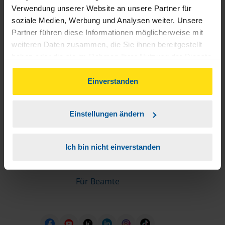
Informationen für Mitglieder
Verwendung unserer Website an unsere Partner für
soziale Medien, Werbung und Analysen weiter. Unsere
Partner führen diese Informationen möglicherweise mit
Schnelleinstiege
weiteren Daten zusammen, die Sie ihnen bereitgestellt
haben oder die sie im Rahmen Ihrer Nutzung der Dienste
Steuererklärung machen lassen
gesammelt haben. Indem Sie auf Einverstanden klicken,
Online-Steuererklärung
können Sie der Verwendung von Cookies, gemäß
Einverstanden
Unsere Steuerrechner
unserer
➔ Datenschutzrichtlinie
zustimmen.
Steuererklärung FAQ
Einstellungen ändern
Die erste Steuererklärung
Für Rentner
Ich bin nicht einverstanden
Für Azubis
Für Studierende
Für Beamte