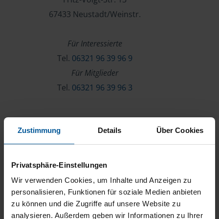
67433 Neustadt/Weinstr.
Für Interessierte
Tel.
06321 96 39 96 9
Für Mitglieder
Tel.
06321 96 39 96 3
Verein & Mitgliedschaft
Zustimmung
Details
Über Cookies
Über die VLH
Beratersuche
Privatsphäre-Einstellungen
Karriere
Wir verwenden Cookies, um Inhalte und Anzeigen zu
Presse
personalisieren, Funktionen für soziale Medien anbieten
zu können und die Zugriffe auf unsere Website zu
Kontakt
analysieren. Außerdem geben wir Informationen zu Ihrer