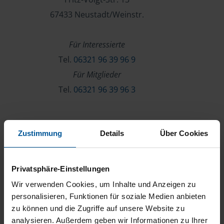
67433 Neustadt/Weinstr.
Für Interessierte
Tel.
06321 96 39 96 9
Für Mitglieder
Tel.
06321 96 39 96 3
Verein & Mitgliedschaft
Zustimmung
Details
Über Cookies
Über die VLH
Beratersuche
Privatsphäre-Einstellungen
Karriere
Wir verwenden Cookies, um Inhalte und Anzeigen zu
Presse
personalisieren, Funktionen für soziale Medien anbieten
zu können und die Zugriffe auf unsere Website zu
Kontakt
analysieren. Außerdem geben wir Informationen zu Ihrer