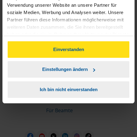
Informationen für Mitglieder
Verwendung unserer Website an unsere Partner für
soziale Medien, Werbung und Analysen weiter. Unsere
Partner führen diese Informationen möglicherweise mit
Schnelleinstiege
weiteren Daten zusammen, die Sie ihnen bereitgestellt
haben oder die sie im Rahmen Ihrer Nutzung der Dienste
Steuererklärung machen lassen
gesammelt haben. Indem Sie auf Einverstanden klicken,
Online-Steuererklärung
können Sie der Verwendung von Cookies, gemäß
Einverstanden
Unsere Steuerrechner
unserer
➔ Datenschutzrichtlinie
zustimmen.
Steuererklärung FAQ
Einstellungen ändern
Die erste Steuererklärung
Für Rentner
Ich bin nicht einverstanden
Für Azubis
Für Studierende
Für Beamte