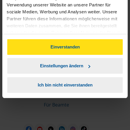
Informationen für Mitglieder
Verwendung unserer Website an unsere Partner für
soziale Medien, Werbung und Analysen weiter. Unsere
Partner führen diese Informationen möglicherweise mit
Schnelleinstiege
weiteren Daten zusammen, die Sie ihnen bereitgestellt
haben oder die sie im Rahmen Ihrer Nutzung der Dienste
Steuererklärung machen lassen
gesammelt haben. Indem Sie auf Einverstanden klicken,
Online-Steuererklärung
können Sie der Verwendung von Cookies, gemäß
Einverstanden
Unsere Steuerrechner
unserer
➔ Datenschutzrichtlinie
zustimmen.
Steuererklärung FAQ
Einstellungen ändern
Die erste Steuererklärung
Für Rentner
Ich bin nicht einverstanden
Für Azubis
Für Studierende
Für Beamte