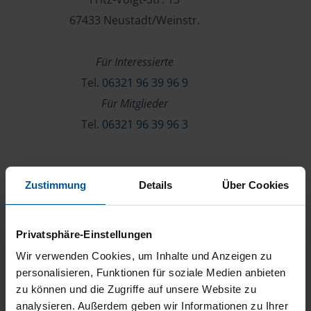
67433 Neustadt/Weinstr.
Für Interessierte
Tel.
06321 96 39 96 9
Für Mitglieder
Tel.
06321 96 39 96 3
Verein & Mitgliedschaft
Zustimmung
Details
Über Cookies
Über die VLH
Beratersuche
Privatsphäre-Einstellungen
Karriere
Wir verwenden Cookies, um Inhalte und Anzeigen zu
Presse
personalisieren, Funktionen für soziale Medien anbieten
zu können und die Zugriffe auf unsere Website zu
Kontakt
analysieren. Außerdem geben wir Informationen zu Ihrer