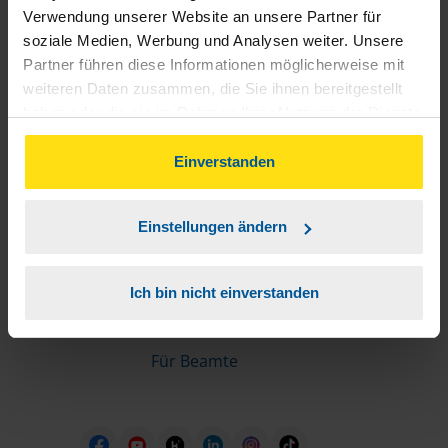
Informationen für Mitglieder
Verwendung unserer Website an unsere Partner für
soziale Medien, Werbung und Analysen weiter. Unsere
Partner führen diese Informationen möglicherweise mit
Schnelleinstiege
weiteren Daten zusammen, die Sie ihnen bereitgestellt
haben oder die sie im Rahmen Ihrer Nutzung der Dienste
Steuererklärung machen lassen
gesammelt haben. Indem Sie auf Einverstanden klicken,
Online-Steuererklärung
können Sie der Verwendung von Cookies, gemäß
Einverstanden
Unsere Steuerrechner
unserer
➔ Datenschutzrichtlinie
zustimmen.
Steuererklärung FAQ
Einstellungen ändern
Die erste Steuererklärung
Für Rentner
Ich bin nicht einverstanden
Für Azubis
Für Studierende
Für Beamte