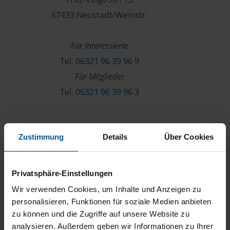
67433 Neustadt/Weinstr.
Für Interessierte
Tel.
06321 96 39 96 9
Für Mitglieder
Tel.
06321 96 39 96 3
Verein & Mitgliedschaft
Zustimmung
Details
Über Cookies
Über die VLH
Beratersuche
Privatsphäre-Einstellungen
Karriere
Wir verwenden Cookies, um Inhalte und Anzeigen zu
Presse
personalisieren, Funktionen für soziale Medien anbieten
zu können und die Zugriffe auf unsere Website zu
Kontakt
analysieren. Außerdem geben wir Informationen zu Ihrer