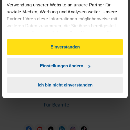
Informationen für Mitglieder
Verwendung unserer Website an unsere Partner für
soziale Medien, Werbung und Analysen weiter. Unsere
Partner führen diese Informationen möglicherweise mit
Schnelleinstiege
weiteren Daten zusammen, die Sie ihnen bereitgestellt
haben oder die sie im Rahmen Ihrer Nutzung der Dienste
Steuererklärung machen lassen
gesammelt haben. Indem Sie auf Einverstanden klicken,
Online-Steuererklärung
können Sie der Verwendung von Cookies, gemäß
Einverstanden
Unsere Steuerrechner
unserer
➔ Datenschutzrichtlinie
zustimmen.
Steuererklärung FAQ
Einstellungen ändern
Die erste Steuererklärung
Für Rentner
Ich bin nicht einverstanden
Für Azubis
Für Studierende
Für Beamte