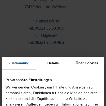
67433 Neustadt/Weinstr.
Für Interessierte
Tel.
06321 96 39 96 9
Für Mitglieder
Tel.
06321 96 39 96 3
Verein & Mitgliedschaft
Zustimmung
Details
Über Cookies
Über die VLH
Beratersuche
Privatsphäre-Einstellungen
Karriere
Wir verwenden Cookies, um Inhalte und Anzeigen zu
Presse
personalisieren, Funktionen für soziale Medien anbieten
zu können und die Zugriffe auf unsere Website zu
Kontakt
analysieren. Außerdem geben wir Informationen zu Ihrer