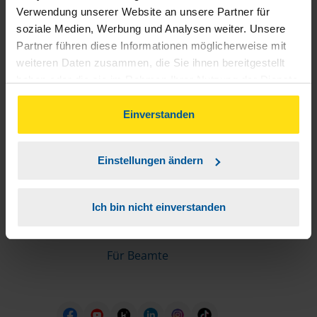
Informationen für Mitglieder
Verwendung unserer Website an unsere Partner für
soziale Medien, Werbung und Analysen weiter. Unsere
Partner führen diese Informationen möglicherweise mit
Schnelleinstiege
weiteren Daten zusammen, die Sie ihnen bereitgestellt
haben oder die sie im Rahmen Ihrer Nutzung der Dienste
Steuererklärung machen lassen
gesammelt haben. Indem Sie auf Einverstanden klicken,
Online-Steuererklärung
können Sie der Verwendung von Cookies, gemäß
Einverstanden
Unsere Steuerrechner
unserer
➔ Datenschutzrichtlinie
zustimmen.
Steuererklärung FAQ
Einstellungen ändern
Die erste Steuererklärung
Für Rentner
Ich bin nicht einverstanden
Für Azubis
Für Studierende
Für Beamte