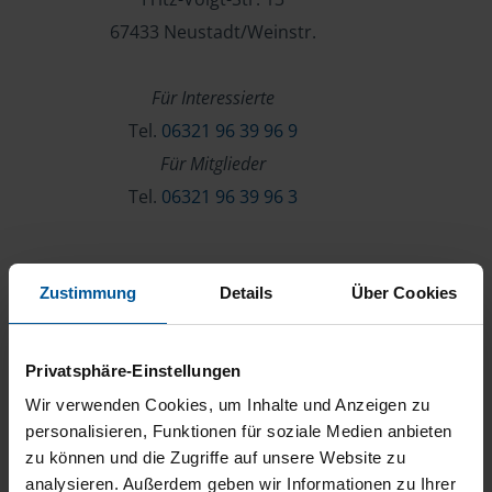
67433 Neustadt/Weinstr.
Für Interessierte
Tel.
06321 96 39 96 9
Für Mitglieder
Tel.
06321 96 39 96 3
Verein & Mitgliedschaft
Zustimmung
Details
Über Cookies
Über die VLH
Beratersuche
Privatsphäre-Einstellungen
Karriere
Wir verwenden Cookies, um Inhalte und Anzeigen zu
Presse
personalisieren, Funktionen für soziale Medien anbieten
zu können und die Zugriffe auf unsere Website zu
Kontakt
analysieren. Außerdem geben wir Informationen zu Ihrer