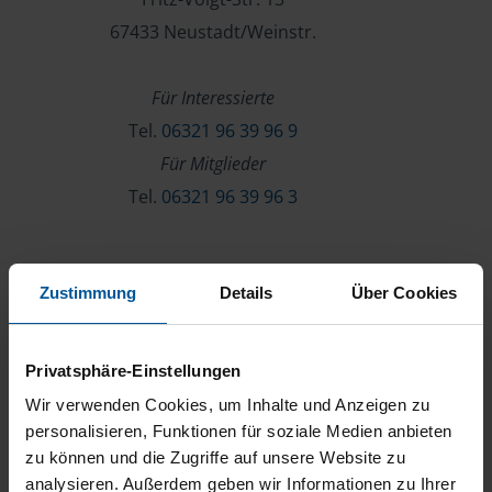
67433 Neustadt/Weinstr.
Für Interessierte
Tel.
06321 96 39 96 9
Für Mitglieder
Tel.
06321 96 39 96 3
Verein & Mitgliedschaft
Zustimmung
Details
Über Cookies
Über die VLH
Beratersuche
Privatsphäre-Einstellungen
Karriere
Wir verwenden Cookies, um Inhalte und Anzeigen zu
Presse
personalisieren, Funktionen für soziale Medien anbieten
zu können und die Zugriffe auf unsere Website zu
Kontakt
analysieren. Außerdem geben wir Informationen zu Ihrer