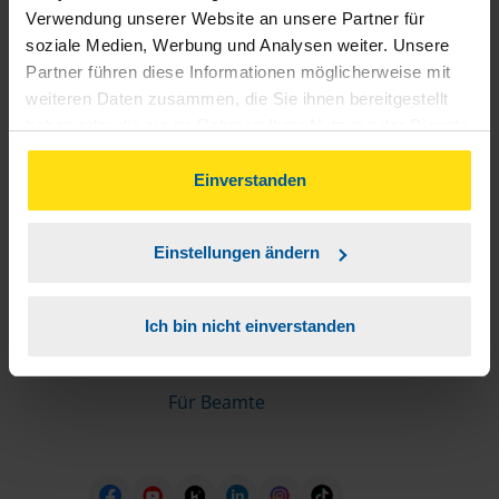
Informationen für Mitglieder
Verwendung unserer Website an unsere Partner für
soziale Medien, Werbung und Analysen weiter. Unsere
Partner führen diese Informationen möglicherweise mit
Schnelleinstiege
weiteren Daten zusammen, die Sie ihnen bereitgestellt
haben oder die sie im Rahmen Ihrer Nutzung der Dienste
Steuererklärung machen lassen
gesammelt haben. Indem Sie auf Einverstanden klicken,
Online-Steuererklärung
können Sie der Verwendung von Cookies, gemäß
Einverstanden
Unsere Steuerrechner
unserer
➔ Datenschutzrichtlinie
zustimmen.
Steuererklärung FAQ
Einstellungen ändern
Die erste Steuererklärung
Für Rentner
Ich bin nicht einverstanden
Für Azubis
Für Studierende
Für Beamte