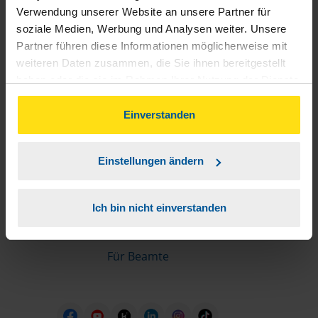
Informationen für Mitglieder
Verwendung unserer Website an unsere Partner für
soziale Medien, Werbung und Analysen weiter. Unsere
Partner führen diese Informationen möglicherweise mit
Schnelleinstiege
weiteren Daten zusammen, die Sie ihnen bereitgestellt
haben oder die sie im Rahmen Ihrer Nutzung der Dienste
Steuererklärung machen lassen
gesammelt haben. Indem Sie auf Einverstanden klicken,
Online-Steuererklärung
können Sie der Verwendung von Cookies, gemäß
Einverstanden
Unsere Steuerrechner
unserer
➔ Datenschutzrichtlinie
zustimmen.
Steuererklärung FAQ
Einstellungen ändern
Die erste Steuererklärung
Für Rentner
Ich bin nicht einverstanden
Für Azubis
Für Studierende
Für Beamte