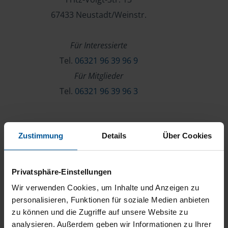
67433 Neustadt/Weinstr.
Für Interessierte
Tel.
06321 96 39 96 9
Für Mitglieder
Tel.
06321 96 39 96 3
Verein & Mitgliedschaft
Zustimmung
Details
Über Cookies
Über die VLH
Beratersuche
Privatsphäre-Einstellungen
Karriere
Wir verwenden Cookies, um Inhalte und Anzeigen zu
Presse
personalisieren, Funktionen für soziale Medien anbieten
zu können und die Zugriffe auf unsere Website zu
Kontakt
analysieren. Außerdem geben wir Informationen zu Ihrer