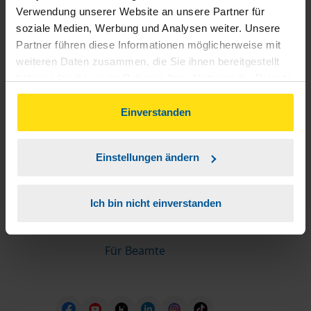
Informationen für Mitglieder
Verwendung unserer Website an unsere Partner für
soziale Medien, Werbung und Analysen weiter. Unsere
Partner führen diese Informationen möglicherweise mit
Schnelleinstiege
weiteren Daten zusammen, die Sie ihnen bereitgestellt
haben oder die sie im Rahmen Ihrer Nutzung der Dienste
Steuererklärung machen lassen
gesammelt haben. Indem Sie auf Einverstanden klicken,
Online-Steuererklärung
können Sie der Verwendung von Cookies, gemäß
Einverstanden
Unsere Steuerrechner
unserer
➔ Datenschutzrichtlinie
zustimmen.
Steuererklärung FAQ
Einstellungen ändern
Die erste Steuererklärung
Für Rentner
Ich bin nicht einverstanden
Für Azubis
Für Studierende
Für Beamte