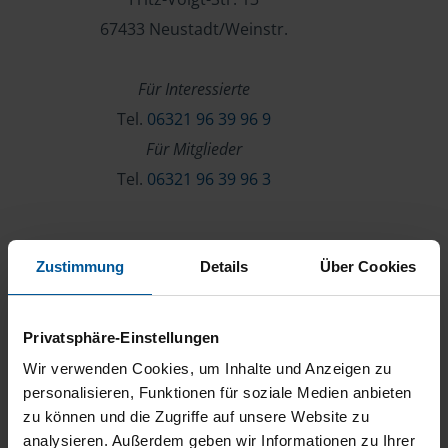
67433 Neustadt/Weinstr.
Für Interessierte
Tel.
06321 96 39 96 9
Für Mitglieder
Tel.
06321 96 39 96 3
Verein & Mitgliedschaft
Zustimmung
Details
Über Cookies
Über die VLH
Beratersuche
Privatsphäre-Einstellungen
Karriere
Wir verwenden Cookies, um Inhalte und Anzeigen zu
Presse
personalisieren, Funktionen für soziale Medien anbieten
zu können und die Zugriffe auf unsere Website zu
Kontakt
analysieren. Außerdem geben wir Informationen zu Ihrer