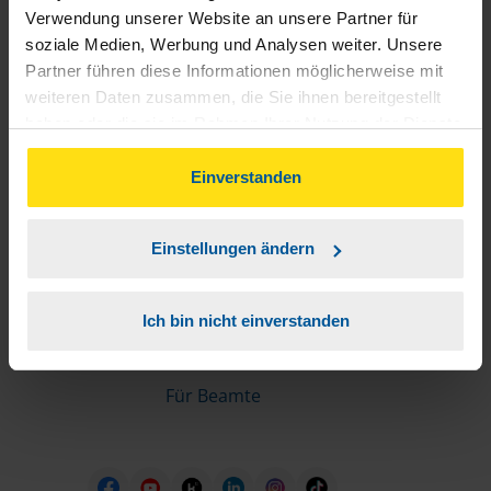
Informationen für Mitglieder
Verwendung unserer Website an unsere Partner für
soziale Medien, Werbung und Analysen weiter. Unsere
Partner führen diese Informationen möglicherweise mit
Schnelleinstiege
weiteren Daten zusammen, die Sie ihnen bereitgestellt
haben oder die sie im Rahmen Ihrer Nutzung der Dienste
Steuererklärung machen lassen
gesammelt haben. Indem Sie auf Einverstanden klicken,
Online-Steuererklärung
können Sie der Verwendung von Cookies, gemäß
Einverstanden
Unsere Steuerrechner
unserer
➔ Datenschutzrichtlinie
zustimmen.
Steuererklärung FAQ
Einstellungen ändern
Die erste Steuererklärung
Für Rentner
Ich bin nicht einverstanden
Für Azubis
Für Studierende
Für Beamte