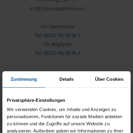
67433 Neustadt/Weinstr.
Für Interessierte
Tel.
06321 96 39 96 9
Für Mitglieder
Tel.
06321 96 39 96 3
Verein & Mitgliedschaft
Zustimmung
Details
Über Cookies
Über die VLH
Beratersuche
Privatsphäre-Einstellungen
Karriere
Wir verwenden Cookies, um Inhalte und Anzeigen zu
Presse
personalisieren, Funktionen für soziale Medien anbieten
zu können und die Zugriffe auf unsere Website zu
Kontakt
analysieren. Außerdem geben wir Informationen zu Ihrer