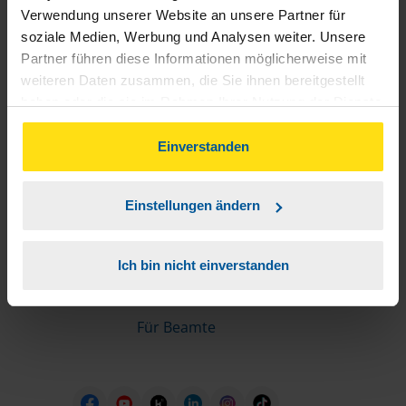
Informationen für Mitglieder
Verwendung unserer Website an unsere Partner für
soziale Medien, Werbung und Analysen weiter. Unsere
Partner führen diese Informationen möglicherweise mit
Schnelleinstiege
weiteren Daten zusammen, die Sie ihnen bereitgestellt
haben oder die sie im Rahmen Ihrer Nutzung der Dienste
Steuererklärung machen lassen
gesammelt haben. Indem Sie auf Einverstanden klicken,
Online-Steuererklärung
können Sie der Verwendung von Cookies, gemäß
Einverstanden
Unsere Steuerrechner
unserer
➔ Datenschutzrichtlinie
zustimmen.
Steuererklärung FAQ
Einstellungen ändern
Die erste Steuererklärung
Für Rentner
Ich bin nicht einverstanden
Für Azubis
Für Studierende
Für Beamte