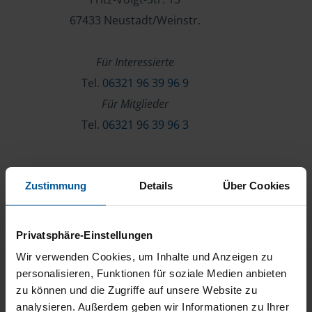
67433 Neustadt/Weinstr.
Für Interessierte
Tel.
06321 96 39 96 9
Für Mitglieder
Tel.
06321 96 39 96 3
Verein & Mitgliedschaft
Zustimmung
Details
Über Cookies
Über die VLH
Beratersuche
Privatsphäre-Einstellungen
Karriere
Wir verwenden Cookies, um Inhalte und Anzeigen zu
Presse
personalisieren, Funktionen für soziale Medien anbieten
zu können und die Zugriffe auf unsere Website zu
Kontakt
analysieren. Außerdem geben wir Informationen zu Ihrer