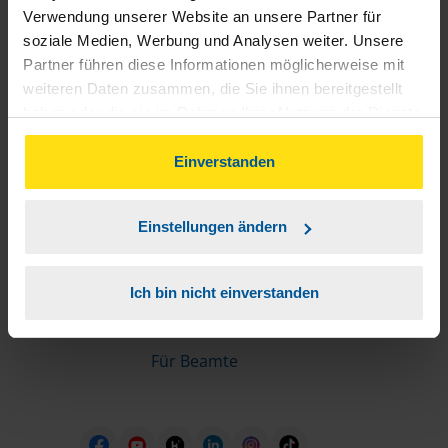
Informationen für Mitglieder
Verwendung unserer Website an unsere Partner für
soziale Medien, Werbung und Analysen weiter. Unsere
Partner führen diese Informationen möglicherweise mit
Schnelleinstiege
weiteren Daten zusammen, die Sie ihnen bereitgestellt
haben oder die sie im Rahmen Ihrer Nutzung der Dienste
Steuererklärung machen lassen
gesammelt haben. Indem Sie auf Einverstanden klicken,
Online-Steuererklärung
können Sie der Verwendung von Cookies, gemäß
Einverstanden
Unsere Steuerrechner
unserer
➔ Datenschutzrichtlinie
zustimmen.
Steuererklärung FAQ
Einstellungen ändern
Die erste Steuererklärung
Für Rentner
Ich bin nicht einverstanden
Für Azubis
Für Studierende
Für Beamte