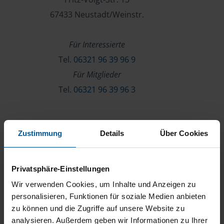
67433 Neustadt/Weinstr.
Für Interessierte
Tel.
06321 96 39 96 9
Für Mitglieder
Tel.
06321 96 39 96 3
Verein & Mitgliedschaft
Zustimmung
Details
Über Cookies
Über die VLH
Beratersuche
Privatsphäre-Einstellungen
Karriere
Wir verwenden Cookies, um Inhalte und Anzeigen zu
Presse
personalisieren, Funktionen für soziale Medien anbieten
zu können und die Zugriffe auf unsere Website zu
Kontakt
analysieren. Außerdem geben wir Informationen zu Ihrer