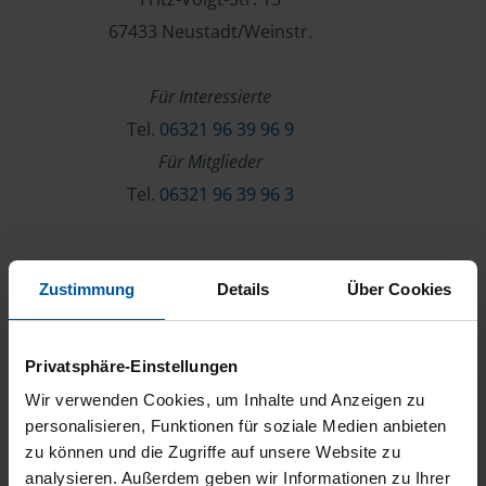
67433 Neustadt/Weinstr.
Für Interessierte
Tel.
06321 96 39 96 9
Für Mitglieder
Tel.
06321 96 39 96 3
Verein & Mitgliedschaft
Zustimmung
Details
Über Cookies
Über die VLH
Beratersuche
Privatsphäre-Einstellungen
Karriere
Wir verwenden Cookies, um Inhalte und Anzeigen zu
Presse
personalisieren, Funktionen für soziale Medien anbieten
zu können und die Zugriffe auf unsere Website zu
Kontakt
analysieren. Außerdem geben wir Informationen zu Ihrer