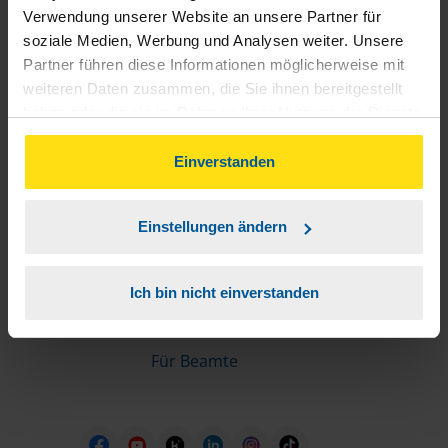
Informationen für Mitglieder
Verwendung unserer Website an unsere Partner für
soziale Medien, Werbung und Analysen weiter. Unsere
Partner führen diese Informationen möglicherweise mit
Schnelleinstiege
weiteren Daten zusammen, die Sie ihnen bereitgestellt
haben oder die sie im Rahmen Ihrer Nutzung der Dienste
Steuererklärung machen lassen
gesammelt haben. Indem Sie auf Einverstanden klicken,
Online-Steuererklärung
können Sie der Verwendung von Cookies, gemäß
Einverstanden
Unsere Steuerrechner
unserer
➔ Datenschutzrichtlinie
zustimmen.
Steuererklärung FAQ
Einstellungen ändern
Die erste Steuererklärung
Für Rentner
Ich bin nicht einverstanden
Für Azubis
Für Studierende
Für Beamte