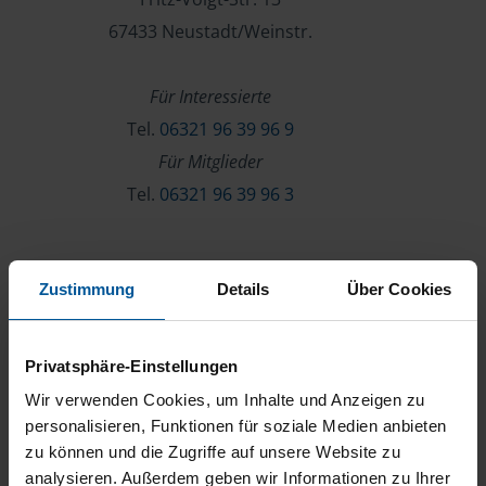
67433 Neustadt/Weinstr.
Für Interessierte
Tel.
06321 96 39 96 9
Für Mitglieder
Tel.
06321 96 39 96 3
Verein & Mitgliedschaft
Zustimmung
Details
Über Cookies
Über die VLH
Beratersuche
Privatsphäre-Einstellungen
Karriere
Wir verwenden Cookies, um Inhalte und Anzeigen zu
Presse
personalisieren, Funktionen für soziale Medien anbieten
zu können und die Zugriffe auf unsere Website zu
Kontakt
analysieren. Außerdem geben wir Informationen zu Ihrer