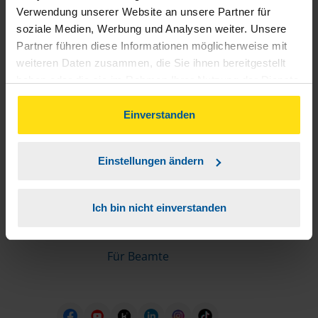
Informationen für Mitglieder
Verwendung unserer Website an unsere Partner für
soziale Medien, Werbung und Analysen weiter. Unsere
Partner führen diese Informationen möglicherweise mit
Schnelleinstiege
weiteren Daten zusammen, die Sie ihnen bereitgestellt
haben oder die sie im Rahmen Ihrer Nutzung der Dienste
Steuererklärung machen lassen
gesammelt haben. Indem Sie auf Einverstanden klicken,
Online-Steuererklärung
können Sie der Verwendung von Cookies, gemäß
Einverstanden
Unsere Steuerrechner
unserer
➔ Datenschutzrichtlinie
zustimmen.
Steuererklärung FAQ
Einstellungen ändern
Die erste Steuererklärung
Für Rentner
Ich bin nicht einverstanden
Für Azubis
Für Studierende
Für Beamte