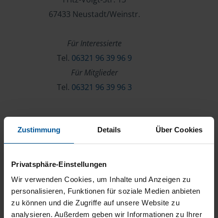
67433 Neustadt/Weinstr.
Für Interessierte
Tel.
06321 96 39 96 9
Für Mitglieder
Tel.
06321 96 39 96 3
Verein & Mitgliedschaft
Zustimmung
Details
Über Cookies
Über die VLH
Beratersuche
Privatsphäre-Einstellungen
Karriere
Wir verwenden Cookies, um Inhalte und Anzeigen zu
Presse
personalisieren, Funktionen für soziale Medien anbieten
zu können und die Zugriffe auf unsere Website zu
Kontakt
analysieren. Außerdem geben wir Informationen zu Ihrer