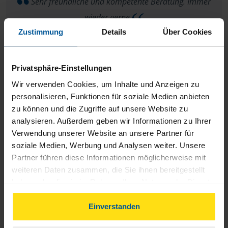
Sehr freundliche und kompetente Beratung. Immer
wieder gerne
Zustimmung
Details
Über Cookies
Familie Hundt
Privatsphäre-Einstellungen
Wir verwenden Cookies, um Inhalte und Anzeigen zu
personalisieren, Funktionen für soziale Medien anbieten
Macht weiter so
zu können und die Zugriffe auf unsere Website zu
analysieren. Außerdem geben wir Informationen zu Ihrer
Anke Hundt
Verwendung unserer Website an unsere Partner für
soziale Medien, Werbung und Analysen weiter. Unsere
Partner führen diese Informationen möglicherweise mit
weiteren Daten zusammen, die Sie ihnen bereitgestellt
haben oder die sie im Rahmen Ihrer Nutzung der Dienste
Von mir gibt es immer 5 Sterne. Wir sind bei J.- U. Drasdo
gesammelt haben. Indem Sie auf Einverstanden klicken,
können Sie der Verwendung von Cookies, gemäß
Einverstanden
in Werhain. Wir sind rundum zufrieden. Hiermit möchten wir
unserer
➔ Datenschutzrichtlinie
zustimmen.
mal ein dickes Lob ausdrücken und DANKE sagen . Mit