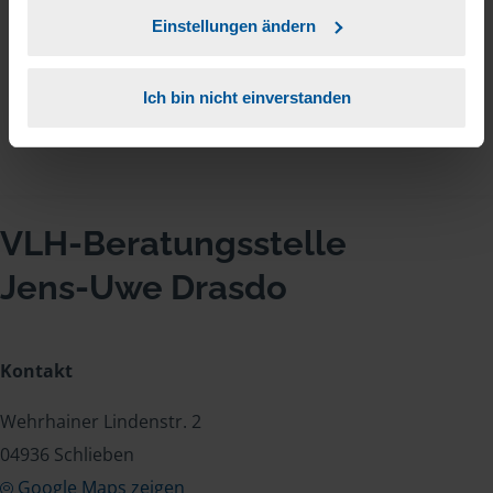
freundlichen Grüßen Familie P.Philipp
Einstellungen ändern
anonymes VLH-Mitglied
Ich bin nicht einverstanden
VLH-Beratungsstelle
Jens-Uwe Drasdo
Kontakt
Wehrhainer Lindenstr. 2
04936 Schlieben
Google Maps zeigen