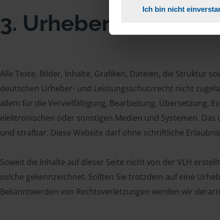
Ich bin nicht einverst
3. Urheberrecht/Lei
Alle Texte, Bilder, Inhalte, Grafiken, Dateien, die Struktur
deutschen Urheber- und Leistungsschutzrecht nicht zugela
allem für die Vervielfältigung, Bearbeitung, Übersetzung,
elektronischen oder sonstigen Medien und Systemen. Das u
und strafbar. Diese Website darf ohne schriftliche Erlaubni
Soweit die Inhalte auf dieser Seite nicht von der VLH erste
solche gekennzeichnet. Sollten Sie trotzdem auf eine Urh
Bekanntwerden von Rechtsverletzungen werden wir derarti