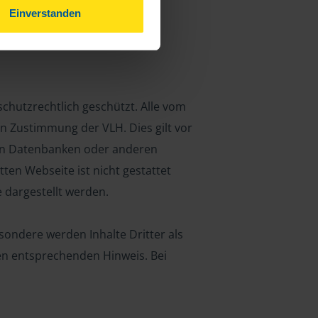
Einverstanden
sschutzrechtlich geschützt. Alle vom
n Zustimmung der VLH. Dies gilt vor
n in Datenbanken oder anderen
en Webseite ist nicht gestattet
e dargestellt werden.
esondere werden Inhalte Dritter als
en entsprechenden Hinweis. Bei