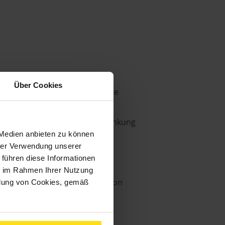
Über Cookies
n wir für diese fremden Inhalte
 Seiten verantwortlich. Die
 waren zum Zeitpunkt der Verlinkung
 Medien anbieten zu können
iner Rechtsverletzung nicht
hrer Verwendung unserer
 führen diese Informationen
ie im Rahmen Ihrer Nutzung
von Ihrem Browser die Information
ndung von Cookies, gemäß
wortlich. Wir sind, wie jeder