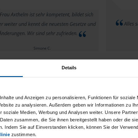
Frau Axthelm ist sehr kompetent, bildet sich
Alles s
r weiter und kennt die neuesten Gesetze und
Änderungen. Wir sind sehr zufrieden.
Simone C.
Details
Gerade we
mich eine leid
nhalte und Anzeigen zu personalisieren, Funktionen für soziale
Weg zur VL
Website zu analysieren. Außerdem geben wir Informationen zu I
r soziale Medien, Werbung und Analysen weiter. Unsere Partner
leibt wie Ihr seit, ich finde euch super. Auch
kompetente Be
 Daten zusammen, die Sie ihnen bereitgestellt haben oder die s
meine Beraterin ist super
Fragen sind 
. Indem Sie auf Einverstanden klicken, können Sie der Verwe
:relaxed:?:relaxed:?:relaxed:?
Einsatz für m
linie
zustimmen.