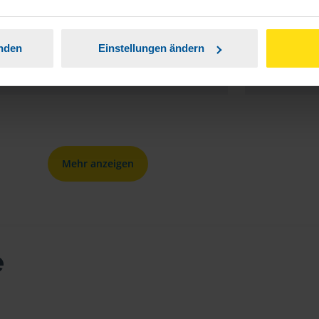
zur Klärun
anonymes VLH-Mitglied
erfolgrei
anden
Einstellungen ändern
Berat
Mehr anzeigen
e