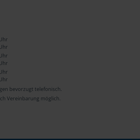
 Uhr
 Uhr
 Uhr
 Uhr
 Uhr
 Uhr
en bevorzugt telefonisch.
ch Vereinbarung möglich.