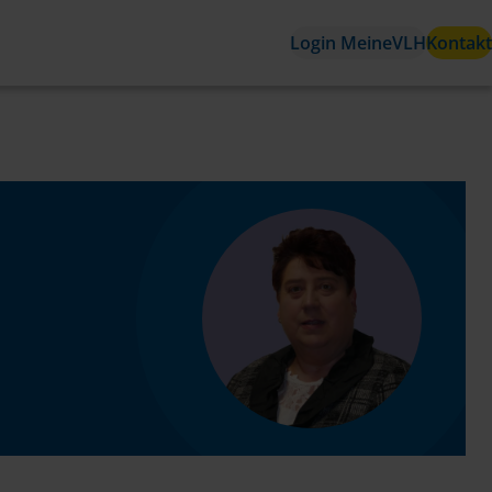
Login MeineVLH
Kontakt