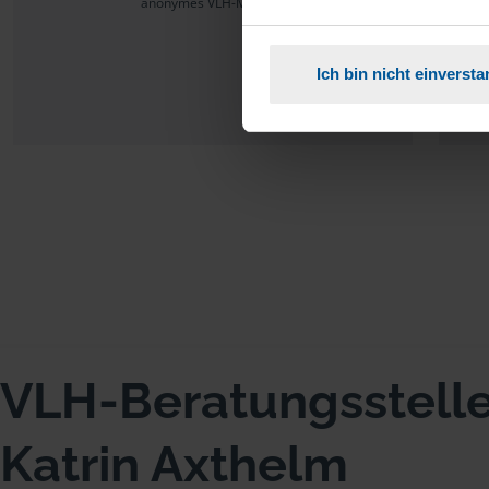
anonymes VLH-Mitglied
Ich bin nicht einverst
VLH-Beratungsstell
Katrin Axthelm