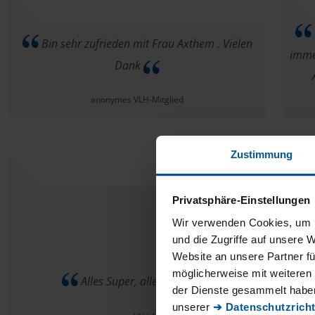
Bin sehr zufrieden mit Frau Axthem . Vielen
imme
Dank
anonymes VLH-Mitglied
Zustimmung
Privatsphäre-Einstellungen
Wir verwenden Cookies, um I
und die Zugriffe auf unsere 
Website an unsere Partner fü
B
möglicherweise mit weiteren
Alles Super, alles passt!
der Dienste gesammelt haben
unserer
➔ Datenschutzricht