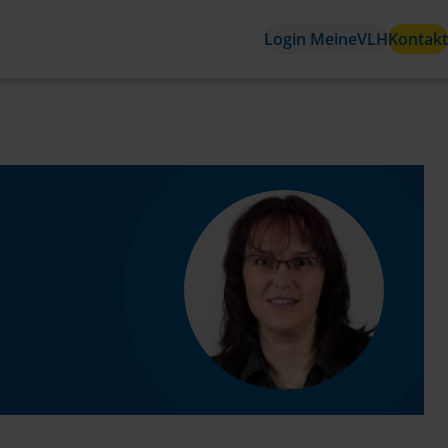
Login MeineVLH
Kontakt