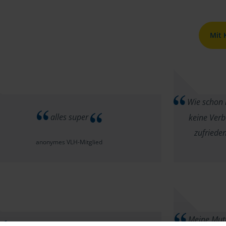
Mit
Wie schon 
alles super
keine Verb
zufriede
anonymes VLH-Mitglied
Meine Mutte