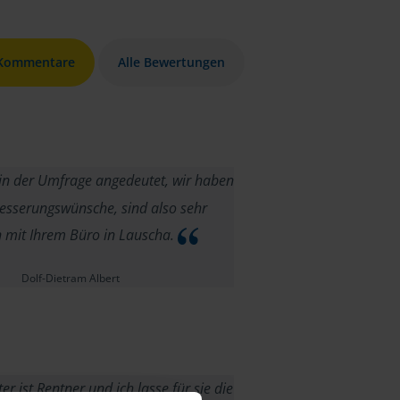
 Kommentare
Alle Bewertungen
in der Umfrage angedeutet, wir haben
esserungswünsche, sind also sehr
n mit Ihrem Büro in Lauscha.
Dolf-Dietram Albert
r ist Rentner und ich lasse für sie die