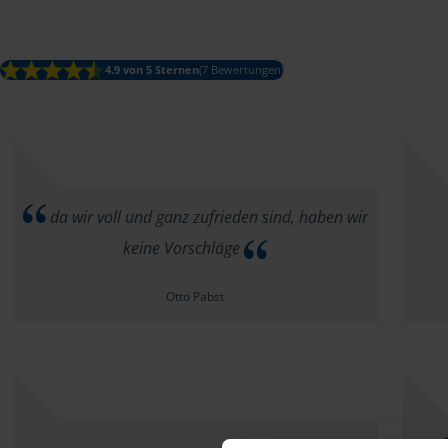
4.9 von 5 Sternen
(7 Bewertungen)
da wir voll und ganz zufrieden sind, haben wir
keine Vorschläge
Otto Pabst