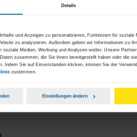
Da ich sehr zufrieden bin, gibt es keine
Steuer von 
Details
Anmerkungen zu machen.
anonymes VLH-Mitglied
nhalte und Anzeigen zu personalisieren, Funktionen für soziale
Website zu analysieren. Außerdem geben wir Informationen zu I
r soziale Medien, Werbung und Analysen weiter. Unsere Partner
 Daten zusammen, die Sie ihnen bereitgestellt haben oder die s
. Indem Sie auf Einverstanden klicken, können Sie der Verwe
linie
zustimmen.
anden
Einstellungen ändern
e