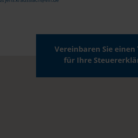
jens.krausslach@vlh.de
Vereinbaren Sie einen
für Ihre Steuererkl