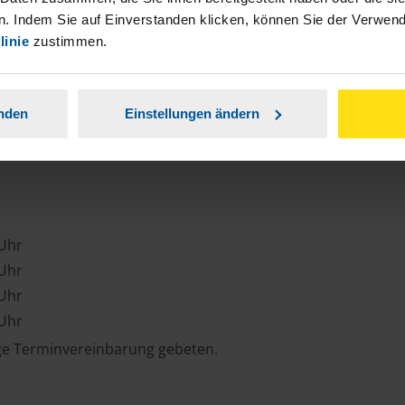
. Indem Sie auf Einverstanden klicken, können Sie der Verwe
linie
zustimmen.
e
anden
Einstellungen ändern
 Uhr
 Uhr
 Uhr
 Uhr
ge Terminvereinbarung gebeten.