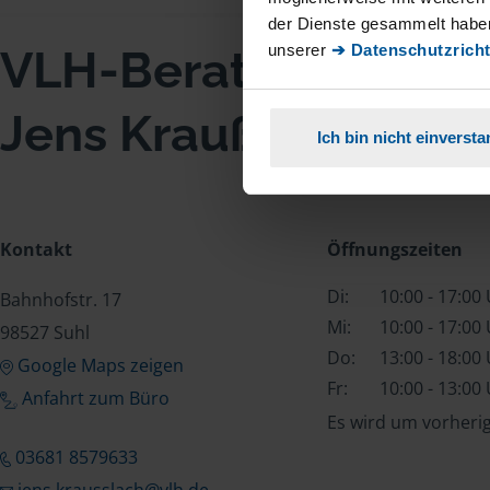
der Dienste gesammelt haben
unserer
➔ Datenschutzricht
VLH-Beratungsstell
Jens Kraußlach
Ich bin nicht einverst
Kontakt
Öffnungszeiten
Di:
10:00 - 17:00
Bahnhofstr. 17
Mi:
10:00 - 17:00
98527 Suhl
Do:
13:00 - 18:00
Google Maps zeigen
Fr:
10:00 - 13:00
Anfahrt zum Büro
Es wird um vorheri
03681 8579633