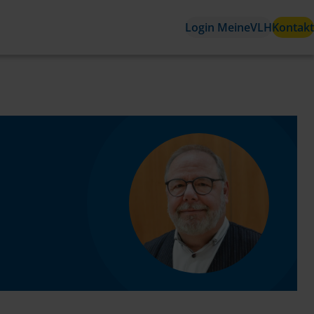
Login MeineVLH
Kontakt