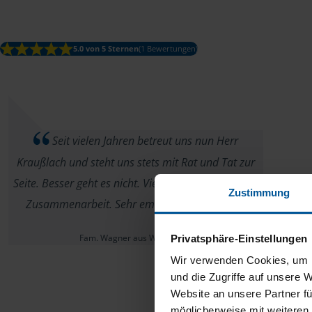
5.0 von 5 Sternen
(1 Bewertungen)
Seit vielen Jahren betreut uns nun Herr
Kraußlach und steht uns stets mit Rat und Tat zur
Seite. Besser geht es nicht. Vielen Dank für die tolle
Zustimmung
Zusammenarbeit. Sehr empfehlenswert!!!!
Fam. Wagner aus Wittenberg
Privatsphäre-Einstellungen
Wir verwenden Cookies, um I
und die Zugriffe auf unsere 
Website an unsere Partner fü
möglicherweise mit weiteren