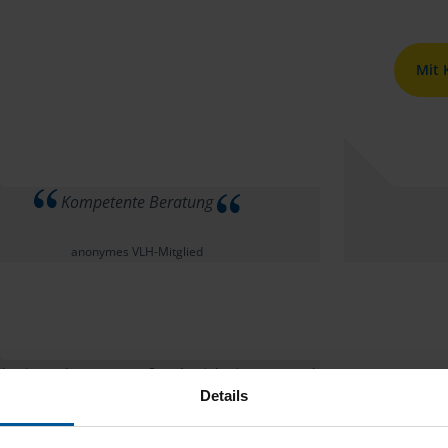
Mit
Kompetente Beratung
anonymes VLH-Mitglied
les in Ordnung. :-) Außer das ich ein paar Mal
Details
teilt habe, das ich seit über fünf Jahren nicht
verheiratet bin und ihre Firma mich trotzdem