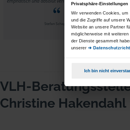
emphatisch und absolut verlässlich! Vielen Dank!!
Privatsphäre-Einstellungen
noch
Wir verwenden Cookies, um I
meine
und die Zugriffe auf unsere 
Stefan Schaper
Website an unsere Partner fü
möglicherweise mit weiteren
der Dienste gesammelt haben
unserer
➔ Datenschutzricht
Ich bin nicht einverst
VLH-Beratungsstell
Christine Hakendahl