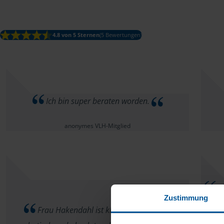
4.8 von 5 Sternen
(5 Bewertungen)
Ich bin super beraten worden.
anonymes VLH-Mitglied
Al
Zustimmung
mitge
Frau Hakendahl ist klasse! Kompetent,
mehr 