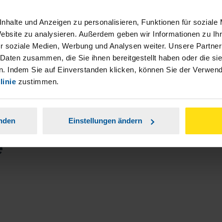
 als "Herr und Frau..." a schreibt, obwohl es
nhalte und Anzeigen zu personalisieren, Funktionen für soziale
 Ex unter diesem Namen gar nicht mehr gibt!
Website zu analysieren. Außerdem geben wir Informationen zu I
r soziale Medien, Werbung und Analysen weiter. Unsere Partner
 Daten zusammen, die Sie ihnen bereitgestellt haben oder die s
anonymes VLH-Mitglied
. Indem Sie auf Einverstanden klicken, können Sie der Verwe
linie
zustimmen.
anden
Einstellungen ändern
e