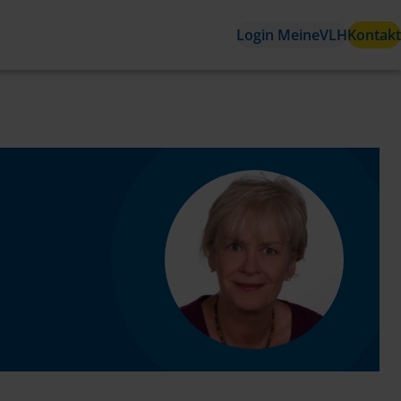
Login MeineVLH
Kontakt