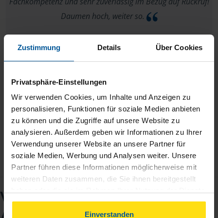
Fachkompetenz und sehr zuverlässig im Bezug auf Rückruf!
Daumen hoch, weiter so.
Steffen Seidel
Zustimmung
Details
Über Cookies
Privatsphäre-Einstellungen
Wir verwenden Cookies, um Inhalte und Anzeigen zu
Alles bestens
personalisieren, Funktionen für soziale Medien anbieten
zu können und die Zugriffe auf unsere Website zu
anonymes VLH-Mitglied
analysieren. Außerdem geben wir Informationen zu Ihrer
Verwendung unserer Website an unsere Partner für
soziale Medien, Werbung und Analysen weiter. Unsere
Partner führen diese Informationen möglicherweise mit
weiteren Daten zusammen, die Sie ihnen bereitgestellt
haben oder die sie im Rahmen Ihrer Nutzung der Dienste
VLH-Beratungsstelle
gesammelt haben. Indem Sie auf Einverstanden klicken,
Anja Feder
können Sie der Verwendung von Cookies, gemäß
Einverstanden