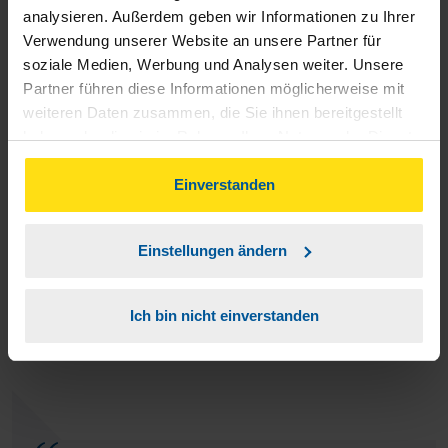
analysieren. Außerdem geben wir Informationen zu Ihrer
problemloser Abwicklung wohl kaum zu Überbieten. Danke
Verwendung unserer Website an unsere Partner für
Gerhard
soziale Medien, Werbung und Analysen weiter. Unsere
Partner führen diese Informationen möglicherweise mit
Hans-Hinrich Dunker
weiteren Daten zusammen, die Sie ihnen bereitgestellt
haben oder die sie im Rahmen Ihrer Nutzung der Dienste
gesammelt haben. Indem Sie auf Einverstanden klicken,
können Sie der Verwendung von Cookies, gemäß
Einverstanden
unserer
➔ Datenschutzrichtlinie
zustimmen.
Herr Lühning muss sehr viel Geduld im Bezug auf meine
Einstellungen ändern
Angelegenheiten aufbringen. Er leistet wirklich gute Arbeit.
Ich bin nicht einverstanden
anonymes VLH-Mitglied