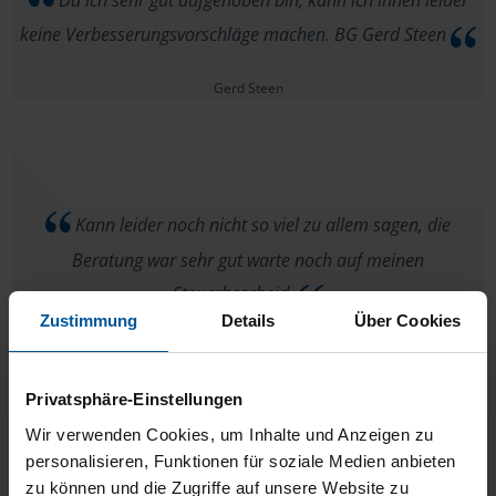
Da ich sehr gut aufgehoben bin, kann ich ihnen leider
keine Verbesserungsvorschläge machen. BG Gerd Steen
Gerd Steen
Kann leider noch nicht so viel zu allem sagen, die
Beratung war sehr gut warte noch auf meinen
Steuerbescheid.
Zustimmung
Details
Über Cookies
anonymes VLH-Mitglied
Privatsphäre-Einstellungen
Wir verwenden Cookies, um Inhalte und Anzeigen zu
personalisieren, Funktionen für soziale Medien anbieten
Unser Berater ist an Kompetenz, Freundlichkeit und
zu können und die Zugriffe auf unsere Website zu