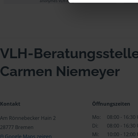
anonymes VLH-Mitglied
VLH-Beratungsstell
Carmen Niemeyer
Kontakt
Öffnungszeiten
Mo:
08:00 - 16:30
Am Rönnebecker Hain 2
Di:
08:00 - 16:30
28777 Bremen
Mi:
10:00 - 12:00
Google Maps zeigen