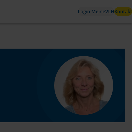
Login MeineVLH
Kontakt