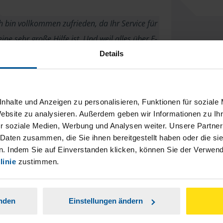
h bin vollkommen zufrieden, da Ihr Service für
ine sehr große Hilfe ist. Und weil alles über E-
l funktioniert, kann ich mich um die Dinge
Details
ern, wann ich Zeit habe und muss mir nicht
 frei nehmen oder Minus-Stunden machen.
nhalte und Anzeigen zu personalisieren, Funktionen für soziale
Désirée
Website zu analysieren. Außerdem geben wir Informationen zu I
r soziale Medien, Werbung und Analysen weiter. Unsere Partner
 Daten zusammen, die Sie ihnen bereitgestellt haben oder die s
. Indem Sie auf Einverstanden klicken, können Sie der Verwe
linie
zustimmen.
Die vlh.arbeitet mit sehr viel Kompetenz
anden
Einstellungen ändern
anonymes VLH-Mitglied