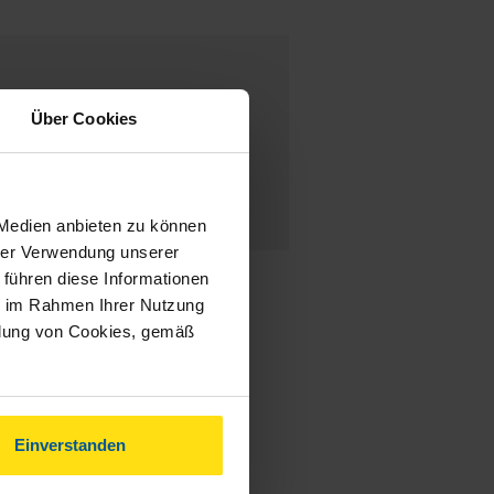
Soweit, so gut.
Über Cookies
anonymes VLH-Mitglied
 Medien anbieten zu können
hrer Verwendung unserer
 führen diese Informationen
ie im Rahmen Ihrer Nutzung
ndung von Cookies, gemäß
Einverstanden