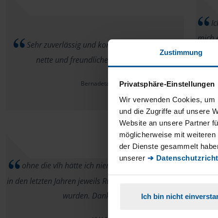
Ic
mich e
Sehr zuverlässig und kompetent. Immer eine
mai
Zustimmung
nette und freundliche Beratung
kümm
extra
Bernadeta
Privatsphäre-Einstellungen
Wir verwenden Cookies, um I
und die Zugriffe auf unsere 
Website an unsere Partner fü
möglicherweise mit weiteren
der Dienste gesammelt haben
unserer
➔ Datenschutzricht
ohne die vlh hätte ich niemals erreicht, daß mir
in den letzten Jahren jeweils Rückzahlungen erstattet
wurden. Danke
Ich bin nicht einverst