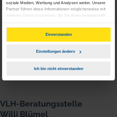
soziale Medien, Werbung und Analysen weiter. Unsere
Partner führen diese Informationen möglicherweise mit
Christian
weiteren Daten zusammen, die Sie ihnen bereitgestellt
haben oder die sie im Rahmen Ihrer Nutzung der Dienste
gesammelt haben. Indem Sie auf Einverstanden klicken,
können Sie der Verwendung von Cookies, gemäß
Einverstanden
unserer
➔ Datenschutzrichtlinie
zustimmen.
Ich bin einfach gut beraten worden. Fachlich sehr
kompetent und sehr freundlich!!
Einstellungen ändern
Jörg Herwig
Ich bin nicht einverstanden
VLH-Beratungsstelle
Willi Blümel