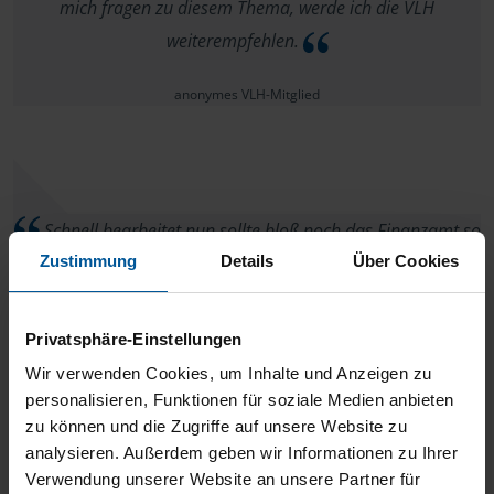
mich fragen zu diesem Thema, werde ich die VLH
weiterempfehlen.
anonymes VLH-Mitglied
Schnell bearbeitet nun sollte bloß noch das Finanzamt so
Zustimmung
Details
Über Cookies
schnell sein
anonymes VLH-Mitglied
Privatsphäre-Einstellungen
Wir verwenden Cookies, um Inhalte und Anzeigen zu
personalisieren, Funktionen für soziale Medien anbieten
zu können und die Zugriffe auf unsere Website zu
Kompetente Beratung, schnelle Abwicklung, jederzeit
analysieren. Außerdem geben wir Informationen zu Ihrer
Verwendung unserer Website an unsere Partner für
erreichbar