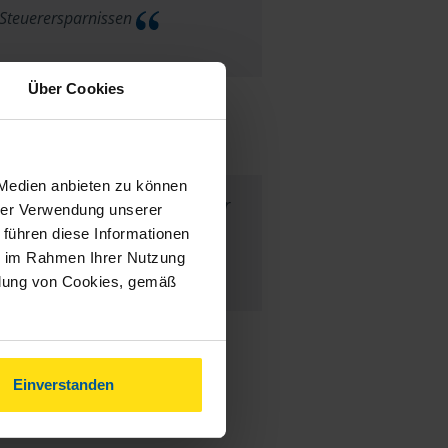
Steuerersparnissen
anonymes VLH-Mitglied
Über Cookies
 Medien anbieten zu können
au Martin bin ich rundherum sehr
hrer Verwendung unserer
 führen diese Informationen
zufrieden.
ie im Rahmen Ihrer Nutzung
ndung von Cookies, gemäß
anonymes VLH-Mitglied
Einverstanden