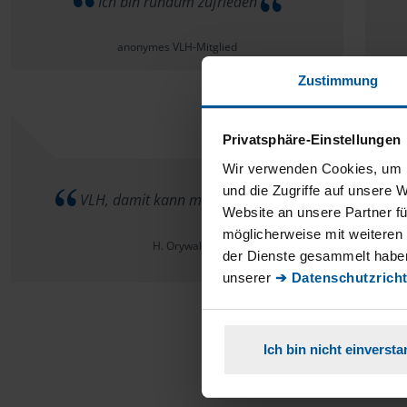
Ich bin rundum zufrieden
anonymes VLH-Mitglied
Zustimmung
Privatsphäre-Einstellungen
Wir verwenden Cookies, um I
Ich
und die Zugriffe auf unsere 
VLH, damit kann man arbeiten
Alle F
Website an unsere Partner fü
möglicherweise mit weiteren
H. Orywal
der Dienste gesammelt haben
unserer
➔ Datenschutzricht
Ich bin nicht einverst