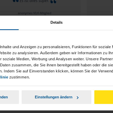
Es ist alles super.
anonymes VLH-Mitglied
Details
nhalte und Anzeigen zu personalisieren, Funktionen für soziale
 habe zur Zeit keine Verbesserungsvorschläge.
Mit Fr
Website zu analysieren. Außerdem geben wir Informationen zu I
ragen, die ich an unsere Beraterin hatte, wurde
r soziale Medien, Werbung und Analysen weiter. Unsere Partner
zugig und kompetent beantwortet.
 Daten zusammen, die Sie ihnen bereitgestellt haben oder die s
. Indem Sie auf Einverstanden klicken, können Sie der Verwe
anonymes VLH-Mitglied
linie
zustimmen.
anden
Einstellungen ändern
Mehr anzeigen