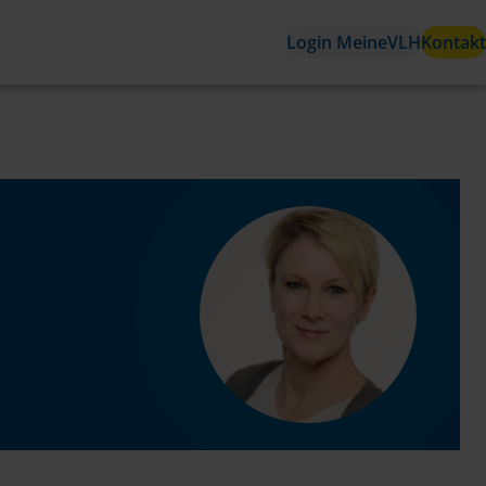
Login MeineVLH
Kontakt