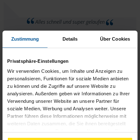
Alles schnell und super gelaufen
Hans Hamburg
Zustimmung
Details
Über Cookies
Privatsphäre-Einstellungen
Wir verwenden Cookies, um Inhalte und Anzeigen zu
Diese Beratungsstelle ist sehr gut .Hmb. Iserbrook. 1.mal
personalisieren, Funktionen für soziale Medien anbieten
zufrieden
zu können und die Zugriffe auf unsere Website zu
analysieren. Außerdem geben wir Informationen zu Ihrer
Verwendung unserer Website an unsere Partner für
anonymes VLH-Mitglied
soziale Medien, Werbung und Analysen weiter. Unsere
Partner führen diese Informationen möglicherweise mit
weiteren Daten zusammen, die Sie ihnen bereitgestellt
haben oder die sie im Rahmen Ihrer Nutzung der Dienste
gesammelt haben. Indem Sie auf Einverstanden klicken,