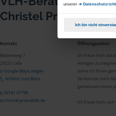
VLH-Beratungsstell
unserer
➔ Datenschutzricht
Christel Prien
Ich bin nicht einverst
Kontakt
Öffnungszeiten
Malvenweg 7
Ich freue mich dar
29225 Celle
Anliegen zu bespre
Google Maps zeigen
stehe ich Ihnen ger
Anfahrt zum Büro
Sie können mich tel
gemeinsam einen p
05141 47798
christel.prien@vlh.de
Ich freue mich, von