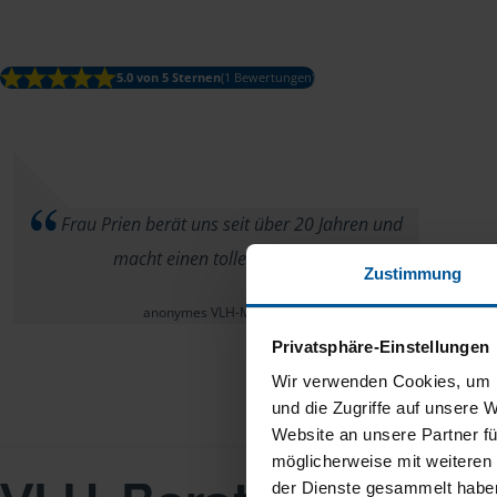
5.0 von 5 Sternen
(1 Bewertungen)
Frau Prien berät uns seit über 20 Jahren und
macht einen tollen Job!
Zustimmung
anonymes VLH-Mitglied
Privatsphäre-Einstellungen
Wir verwenden Cookies, um I
und die Zugriffe auf unsere 
Website an unsere Partner fü
möglicherweise mit weiteren
der Dienste gesammelt haben