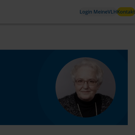
Login MeineVLH
Kontakt