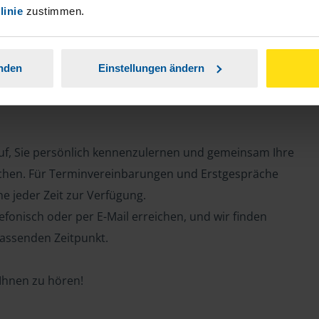
e
linie
zustimmen.
anden
Einstellungen ändern
auf, Sie persönlich kennenzulernen und gemeinsam Ihre
chen. Für Terminvereinbarungen und Erstgespräche
ne jeder Zeit zur Verfügung.
efonisch oder per E-Mail erreichen, und wir finden
assenden Zeitpunkt.
 Ihnen zu hören!