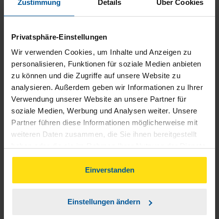
Zustimmung
Details
Über Cookies
Wir sind mit unserer Beraterin, Stefanie Kreyer, sehr
zufrieden und seit Jahren dankbar über Ihre Hilfe bei allen
Privatsphäre-Einstellungen
Steuerlichen Fragen. Wir haben tatsächlich keine
Wir verwenden Cookies, um Inhalte und Anzeigen zu
verbesserungsvorschläge!
personalisieren, Funktionen für soziale Medien anbieten
zu können und die Zugriffe auf unsere Website zu
Thorsten Schäfer
analysieren. Außerdem geben wir Informationen zu Ihrer
Verwendung unserer Website an unsere Partner für
soziale Medien, Werbung und Analysen weiter. Unsere
Partner führen diese Informationen möglicherweise mit
weiteren Daten zusammen, die Sie ihnen bereitgestellt
Alles gut :-)
haben oder die sie im Rahmen Ihrer Nutzung der Dienste
gesammelt haben. Indem Sie auf Einverstanden klicken,
anonymes VLH-Mitglied
können Sie der Verwendung von Cookies, gemäß
Einverstanden
unserer
➔ Datenschutzrichtlinie
zustimmen.
Einstellungen ändern