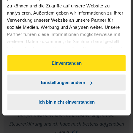
zu können und die Zugriffe auf unsere Website zu
analysieren. Außerdem geben wir Informationen zu Ihrer
Bei Gabriele Hubertz ist man sehr gut aufgehoben!!!!
Verwendung unserer Website an unsere Partner für
Alles ordentlich und sauber,, die netteste Beratung die ich die
soziale Medien, Werbung und Analysen weiter. Unsere
Partner führen diese Informationen möglicherweise mit
letzten Jahre hatte! Ich kann diese Beratungsstelle nur
weiteren Daten zusammen, die Sie ihnen bereitgestellt
weiterempfehlen!!!
haben oder die sie im Rahmen Ihrer Nutzung der Dienste
gesammelt haben. Indem Sie auf Einverstanden klicken,
Manuel Angelelli
können Sie der Verwendung von Cookies, gemäß
Einverstanden
unserer
➔ Datenschutzrichtlinie
zustimmen.
Einstellungen ändern
Ich bedanke mich ausdrücklich bei Frau Gabriele Hubertz
Ich bin nicht einverstanden
,für die sehr kompetente und freundliche Unterstützung.Es
war für mich eine enorme Erleichterung mit der
Steuererklärung und ich habe mich bestens aufgehoben
gefühlt.