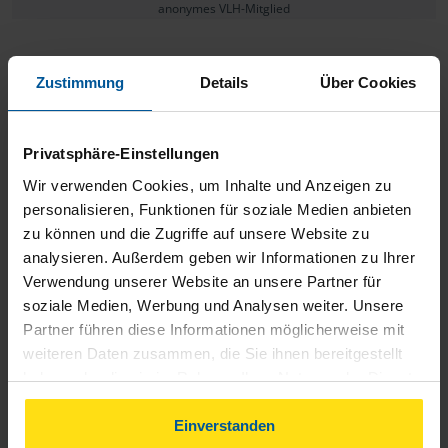
anonymes VLH-Mitglied
Zustimmung
Details
Über Cookies
Schnell und ordentlich. Genau das was ich bei meiner
Privatsphäre-Einstellungen
Steuererklärung brauche!
Wir verwenden Cookies, um Inhalte und Anzeigen zu
personalisieren, Funktionen für soziale Medien anbieten
Rolf S.
zu können und die Zugriffe auf unsere Website zu
analysieren. Außerdem geben wir Informationen zu Ihrer
Verwendung unserer Website an unsere Partner für
soziale Medien, Werbung und Analysen weiter. Unsere
Partner führen diese Informationen möglicherweise mit
Ich habe keine Verbesserungsvorschläge…:+1|type_3:
weiteren Daten zusammen, die Sie ihnen bereitgestellt
haben oder die sie im Rahmen Ihrer Nutzung der Dienste
anonymes VLH-Mitglied
gesammelt haben. Indem Sie auf Einverstanden klicken,
können Sie der Verwendung von Cookies, gemäß
Einverstanden