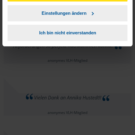
unserer
➔ Datenschutzrichtlinie
zustimmen.
Einstellungen ändern
Meine Beratungsstelle, im Namen Annika Hustedt, ist
äusserst kompetent, freundlich und spiegelt eine hohe
Ich bin nicht einverstanden
Qualität wieder. Ich wüsste zur zeit nicht wer unseren
Anforderungen so perfekt nachkommen könnte.
anonymes VLH-Mitglied
Vielen Dank an Annika Hustedt!!
anonymes VLH-Mitglied