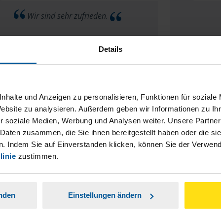
Wir sind sehr zufrieden.
Peter Dreßke
Details
nhalte und Anzeigen zu personalisieren, Funktionen für soziale
ch kann leider keine konstruktive Kritik und /
Website zu analysieren. Außerdem geben wir Informationen zu I
Nie wied
r soziale Medien, Werbung und Analysen weiter. Unsere Partner
 Verbesserungsvorschläge abgeben, es passt
immer
 Daten zusammen, die Sie ihnen bereitgestellt haben oder die s
einfach alles so wie es ist.
. Indem Sie auf Einverstanden klicken, können Sie der Verwe
linie
zustimmen.
anonymes VLH-Mitglied
anden
Einstellungen ändern
Mehr anzeigen