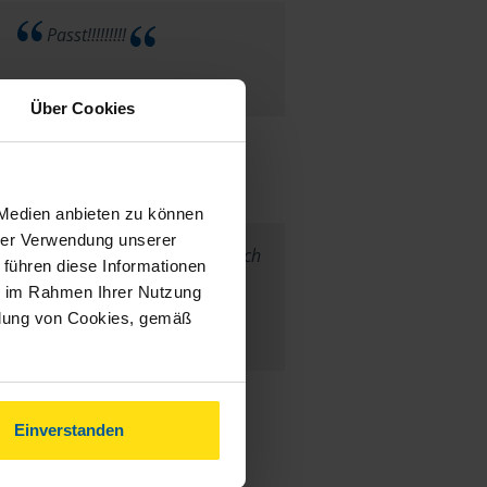
Passt!!!!!!!!!
anonymes VLH-Mitglied
Über Cookies
 Medien anbieten zu können
hrer Verwendung unserer
er ohne Lohnsteuerhilfe. Rechtlich
 führen diese Informationen
 auf dem neusten Stand.
ie im Rahmen Ihrer Nutzung
ndung von Cookies, gemäß
Müller, Horst
Einverstanden