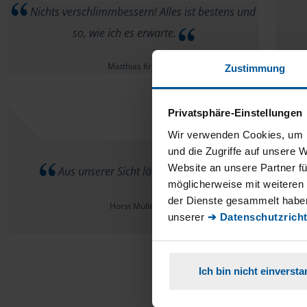
Nichts verschlimmbessern! Alles ist bestens und
so, wie ich es erwarte.
Matthias Krull
Zustimmung
Privatsphäre-Einstellungen
Wir verwenden Cookies, um I
I
und die Zugriffe auf unsere 
Website an unsere Partner fü
Aus unserer Sicht läuft alles gut.
oder
möglicherweise mit weiteren
der Dienste gesammelt haben
Horst Müller
unserer
➔ Datenschutzricht
Ich bin nicht einverst