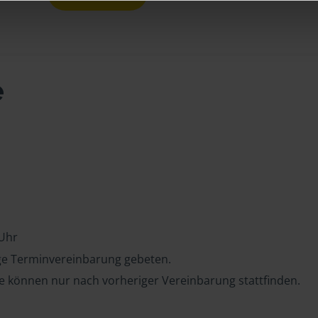
e
 Uhr
ge Terminvereinbarung gebeten.
e können nur nach vorheriger Vereinbarung stattfinden.