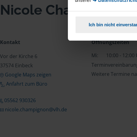
unserer
➔ Datenschutzricht
Nicole Champignon
Ich bin nicht einverst
Kontakt
Öffnungszeiten
Mi:
10:00 - 12:00
Vor der Kirche 6
Terminvereinbarung
37574 Einbeck
Weitere Termine na
Google Maps zeigen
Anfahrt zum Büro
05562 930326
nicole.champignon@vlh.de