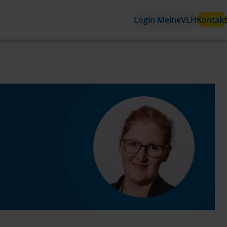
Login MeineVLH
Kontakt