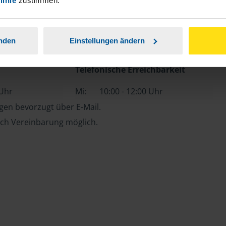
linie
zustimmen.
anden
Einstellungen ändern
Telefonische Erreichbarkeit
 Uhr
Mi:
10:00 - 12:00 Uhr
en bevorzugt über E-Mail.
ch Vereinbarung möglich.