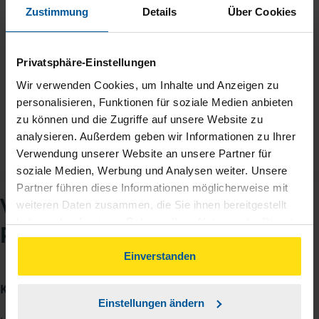
Beratung war sofort klar, dass er absolute Fachkompetenz
Zustimmung
Details
Über Cookies
mitbringt und das spiegelte sich am Ende am Ergebnis
wieder. Bei Nachfragen war Herr Loschke sehr häufig zu
Privatsphäre-Einstellungen
erreichen und rief ansonsten schnellstmöglich zurück.
Wir verwenden Cookies, um Inhalte und Anzeigen zu
Dominik
personalisieren, Funktionen für soziale Medien anbieten
zu können und die Zugriffe auf unsere Website zu
analysieren. Außerdem geben wir Informationen zu Ihrer
Verwendung unserer Website an unsere Partner für
soziale Medien, Werbung und Analysen weiter. Unsere
Partner führen diese Informationen möglicherweise mit
VLH-Beratungsstelle
weiteren Daten zusammen, die Sie ihnen bereitgestellt
haben oder die sie im Rahmen Ihrer Nutzung der Dienste
Pascal Loschke
gesammelt haben. Indem Sie auf Einverstanden klicken,
können Sie der Verwendung von Cookies, gemäß
Einverstanden
unserer
➔ Datenschutzrichtlinie
zustimmen.
Kontakt
Einstellungen ändern