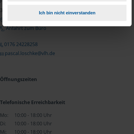
Harleshäuser Str. 125 a
34128 Kassel
Ich bin nicht einverstanden
Google Maps zeigen
Anfahrt zum Büro
0176 24228258
pascal.loschke@vlh.de
Öffnungszeiten
Telefonische Erreichbarkeit
Mo:
10:00 - 18:00 Uhr
Di:
10:00 - 18:00 Uhr
Mi:
10:00 - 18:00 Uhr