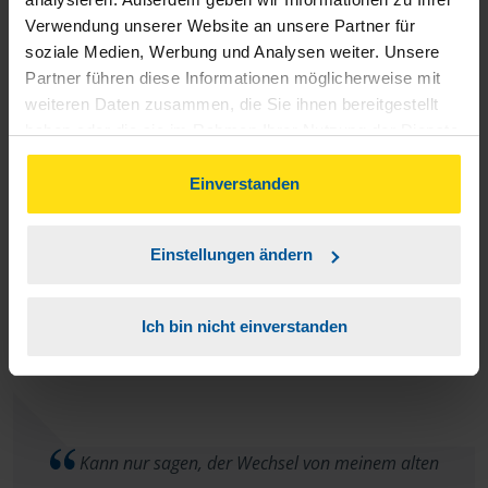
Verwendung unserer Website an unsere Partner für
Bin, so, wie es aktuell ist, zufrieden.
soziale Medien, Werbung und Analysen weiter. Unsere
Partner führen diese Informationen möglicherweise mit
weiteren Daten zusammen, die Sie ihnen bereitgestellt
anonymes VLH-Mitglied
haben oder die sie im Rahmen Ihrer Nutzung der Dienste
gesammelt haben. Indem Sie auf Einverstanden klicken,
können Sie der Verwendung von Cookies, gemäß
Einverstanden
unserer
➔ Datenschutzrichtlinie
zustimmen.
Eine offene Sprechstunde als Chat Möglichkeit anbieten.
Einstellungen ändern
Ich bin nicht einverstanden
anonymes VLH-Mitglied
Kann nur sagen, der Wechsel von meinem alten