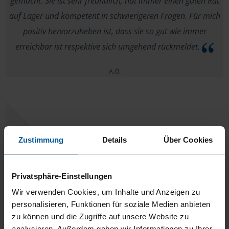
gemacht. Sie ist sehr freundlich, hat immer einen guten Rat
auf Lager und kompetent in schwierigeren Fragen. Für mich
positiv hervorzuheben ist, dass sie so gut wie immer
erreichbar ist respektive sich umgehend rückmeldet.
A.Ö.
Ich wurde immer zuvorkommend behandelt, daher bin
Zustimmung
Details
Über Cookies
ich zufrieden. Verbesserungen habe ich nicht anzumerken.
Privatsphäre-Einstellungen
anonymes VLH-Mitglied
Wir verwenden Cookies, um Inhalte und Anzeigen zu
personalisieren, Funktionen für soziale Medien anbieten
zu können und die Zugriffe auf unsere Website zu
analysieren. Außerdem geben wir Informationen zu Ihrer