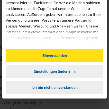
Fühle mich sehr gut beraten. Weiter so
personalisieren, Funktionen für soziale Medien anbieten
zu können und die Zugriffe auf unsere Website zu
anonymes VLH-Mitglied
analysieren. Außerdem geben wir Informationen zu Ihrer
Verwendung unserer Website an unsere Partner für
soziale Medien, Werbung und Analysen weiter. Unsere
Partner führen diese Informationen möglicherweise mit
weiteren Daten zusammen, die Sie ihnen bereitgestellt
haben oder die sie im Rahmen Ihrer Nutzung der Dienste
VLH-Beratungsstelle
gesammelt haben. Indem Sie auf Einverstanden klicken,
können Sie der Verwendung von Cookies, gemäß
Einverstanden
Daniel Ratajczak
unserer
➔ Datenschutzrichtlinie
zustimmen.
Einstellungen ändern
Kontakt
Ich bin nicht einverstanden
Im Unterdorf 20
45549 Sprockhövel
Google Maps zeigen