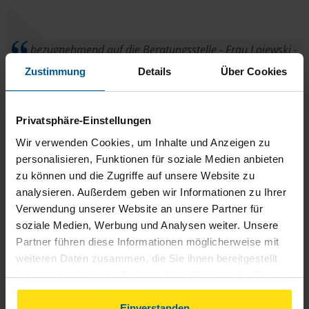
bezugnehmend auf die Beratungsstelle - Frau Lojewski -
ist nichts hinzuzufügen.Alles TOP.
Zustimmung
Details
Über Cookies
anonymes VLH-Mitglied
Privatsphäre-Einstellungen
Wir verwenden Cookies, um Inhalte und Anzeigen zu
personalisieren, Funktionen für soziale Medien anbieten
zu können und die Zugriffe auf unsere Website zu
Weiter so!
analysieren. Außerdem geben wir Informationen zu Ihrer
Verwendung unserer Website an unsere Partner für
anonymes VLH-Mitglied
soziale Medien, Werbung und Analysen weiter. Unsere
Partner führen diese Informationen möglicherweise mit
weiteren Daten zusammen, die Sie ihnen bereitgestellt
haben oder die sie im Rahmen Ihrer Nutzung der Dienste
gesammelt haben. Indem Sie auf Einverstanden klicken,
können Sie der Verwendung von Cookies, gemäß
Einverstanden