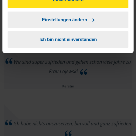
Wir bedanken uns bei Frau Lojewski für die sehr gute
unserer
➔ Datenschutzrichtlinie
zustimmen.
und immer verlässliche Zusammenarbeit.
Einstellungen ändern
anonymes VLH-Mitglied
Ich bin nicht einverstanden
Wir sind super zufrieden und gehen schon viele Jahre zu
Frau Lojewski.
Kerstin
Ich habe nichts auszusetzen, bin voll und ganz zufrieden