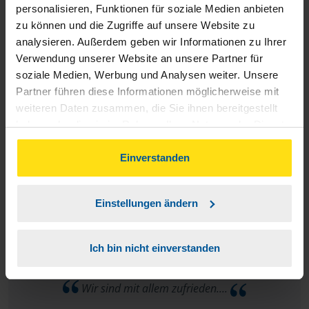
personalisieren, Funktionen für soziale Medien anbieten
zu können und die Zugriffe auf unsere Website zu
Sehr geehrter VLh, es ist alles gut, weiter so. Mit
analysieren. Außerdem geben wir Informationen zu Ihrer
freundlichen Grüßen, Ihr Mitglied Frank Barth
Verwendung unserer Website an unsere Partner für
soziale Medien, Werbung und Analysen weiter. Unsere
Frank Barth
Partner führen diese Informationen möglicherweise mit
weiteren Daten zusammen, die Sie ihnen bereitgestellt
haben oder die sie im Rahmen Ihrer Nutzung der Dienste
gesammelt haben. Indem Sie auf Einverstanden klicken,
können Sie der Verwendung von Cookies, gemäß
Einverstanden
Alles Super!
unserer
➔ Datenschutzrichtlinie
zustimmen.
Einstellungen ändern
anonymes VLH-Mitglied
Ich bin nicht einverstanden
Wir sind mit allem zufrieden....