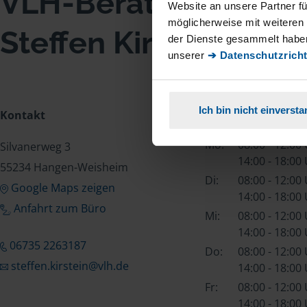
VLH-Beratungsstell
Website an unsere Partner fü
möglicherweise mit weiteren
Steffen Kirstein
der Dienste gesammelt haben
unserer
➔ Datenschutzricht
Ich bin nicht einverst
Kontakt
Öffnungszeiten
Mo:
08:00 - 12:00
Silvanerweg 3
14:00 - 18:00
55234 Hangen-Weisheim
Di:
08:00 - 12:00
Google Maps zeigen
14:00 - 18:00
Anfahrt zum Büro
Mi:
08:00 - 12:00
14:00 - 18:00
06735 2263187
Do:
08:00 - 12:00
steffen.kirstein@vlh.de
14:00 - 18:00
Fr:
08:00 - 12:00
14:00 - 18:00