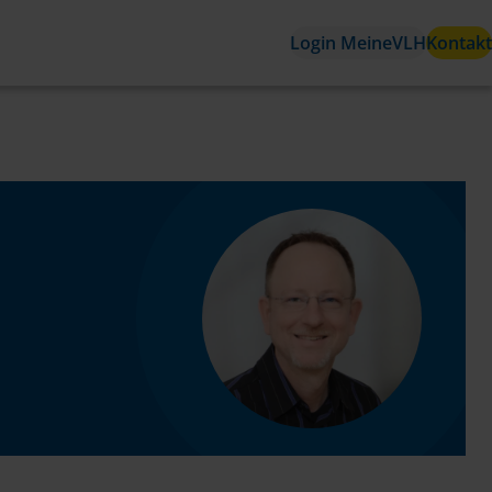
Login MeineVLH
Kontakt