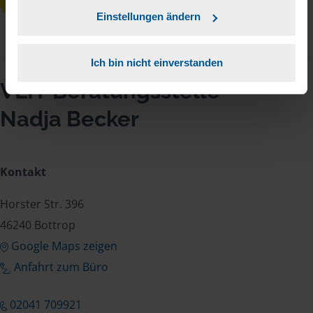
Einstellungen ändern
Ich bin nicht einverstanden
VLH-Beratungsstelle
Nadja Becker
Kontakt
Horster Str. 396
46240 Bottrop
Google Maps zeigen
Anfahrt zum Büro
02041 709921