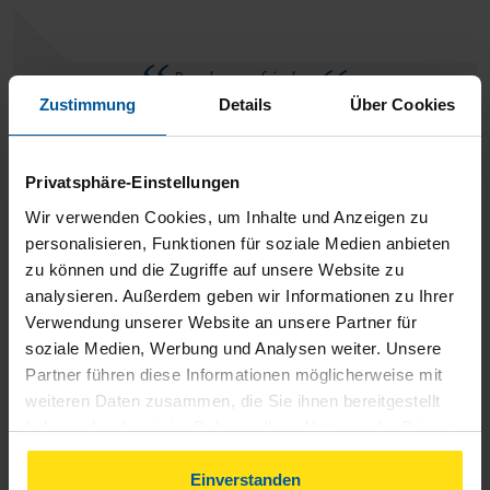
Rundum zufrieden.
Zustimmung
Details
Über Cookies
anonymes VLH-Mitglied
Privatsphäre-Einstellungen
Wir verwenden Cookies, um Inhalte und Anzeigen zu
personalisieren, Funktionen für soziale Medien anbieten
alles perfekt!!!! Vielen herzlichen Dank!!!
zu können und die Zugriffe auf unsere Website zu
analysieren. Außerdem geben wir Informationen zu Ihrer
Verwendung unserer Website an unsere Partner für
anonymes VLH-Mitglied
soziale Medien, Werbung und Analysen weiter. Unsere
Partner führen diese Informationen möglicherweise mit
weiteren Daten zusammen, die Sie ihnen bereitgestellt
haben oder die sie im Rahmen Ihrer Nutzung der Dienste
gesammelt haben. Indem Sie auf Einverstanden klicken,
Ich bin sehr zufrieden mit der Beratungsstelle und immer
können Sie der Verwendung von Cookies, gemäß
Einverstanden