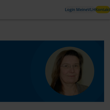
Login MeineVLH
Kontakt