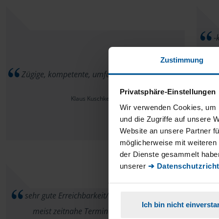
-k
Thema 
Zustimmung
echt 
Zügige, kompetente, umfassende Beratung!
und ma
Privatsphäre-Einstellungen
Steue
Klaus Kuschkewitz
Wir verwenden Cookies, um I
und die Zugriffe auf unsere 
Website an unsere Partner fü
möglicherweise mit weiteren
der Dienste gesammelt haben
unserer
➔ Datenschutzricht
sehr gute Erreichbarkeit/ schnelle Hilfe / auch
Ich bin nicht einverst
meist zeitnahe Termine möglich !