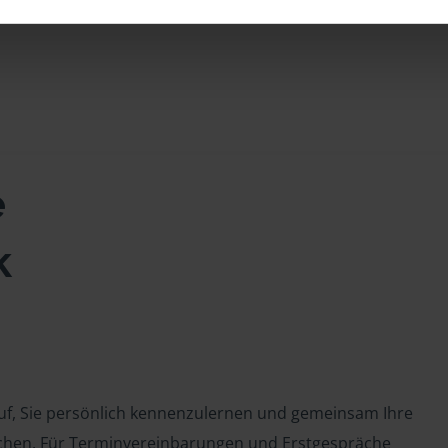
e
k
auf, Sie persönlich kennenzulernen und gemeinsam Ihre
chen. Für Terminvereinbarungen und Erstgespräche