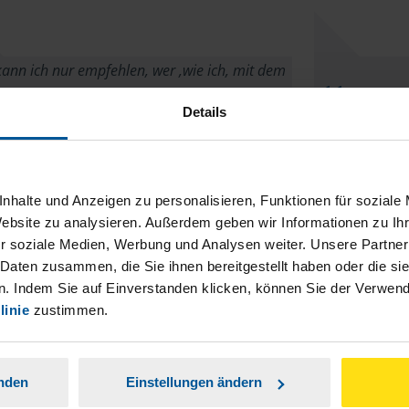
ann ich nur empfehlen, wer ,wie ich, mit dem
Ich war seh
Steuererklärung nicht so vertraut ist, ist hier
Details
gut aufgehoben. Alles wird korrekt angegeben
der Verfüg
n kann sich sicher sein eine sachlich korrekte
Beraterin. 
rklärung abzugeben. Auch die Beratung ist gut
beantwortet, 
nhalte und Anzeigen zu personalisieren, Funktionen für soziale
und die Beraterin sehr nett.
Website zu analysieren. Außerdem geben wir Informationen zu I
r soziale Medien, Werbung und Analysen weiter. Unsere Partner
GC
 Daten zusammen, die Sie ihnen bereitgestellt haben oder die s
. Indem Sie auf Einverstanden klicken, können Sie der Verwe
linie
zustimmen.
anden
Einstellungen ändern