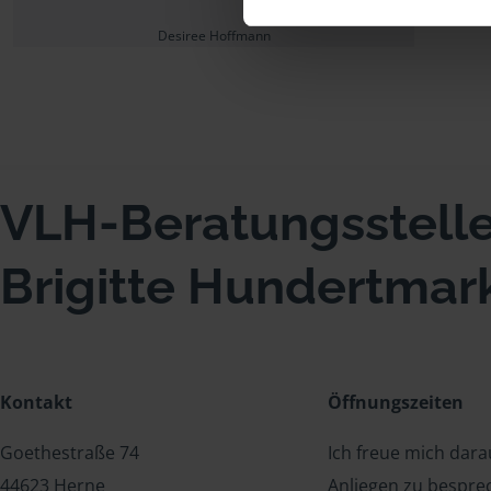
Desiree Hoffmann
VLH-Beratungsstell
Brigitte Hundertmar
Kontakt
Öffnungszeiten
Goethestraße 74
Ich freue mich dar
44623 Herne
Anliegen zu bespre