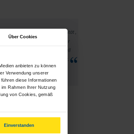
r zufrieden bei der Professionalität ,
Über Cookies
barkeit und der Freundlichkeit der
Sie hatte alle meine Fragen schnell
am Ende war ich sehr beeindruckt.
 Medien anbieten zu können
hrer Verwendung unserer
Sadou
 führen diese Informationen
ie im Rahmen Ihrer Nutzung
ndung von Cookies, gemäß
Einverstanden