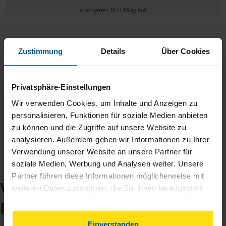
anonymes VLH-Mitglied
Zustimmung
Details
Über Cookies
Ich bin sehr zufrieden mit meinem Steuerberater, Hern
Lachmann.
Privatsphäre-Einstellungen
Wir verwenden Cookies, um Inhalte und Anzeigen zu
anonymes VLH-Mitglied
personalisieren, Funktionen für soziale Medien anbieten
zu können und die Zugriffe auf unsere Website zu
analysieren. Außerdem geben wir Informationen zu Ihrer
Verwendung unserer Website an unsere Partner für
soziale Medien, Werbung und Analysen weiter. Unsere
Partner führen diese Informationen möglicherweise mit
VLH-Beratungsstelle
weiteren Daten zusammen, die Sie ihnen bereitgestellt
haben oder die sie im Rahmen Ihrer Nutzung der Dienste
Ralf Lachmann
gesammelt haben. Indem Sie auf Einverstanden klicken,
können Sie der Verwendung von Cookies, gemäß
Einverstanden