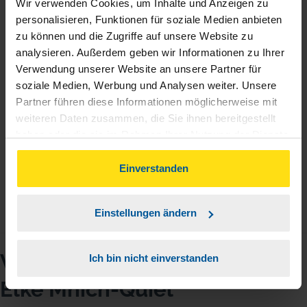
Wir verwenden Cookies, um Inhalte und Anzeigen zu
personalisieren, Funktionen für soziale Medien anbieten
zu können und die Zugriffe auf unsere Website zu
analysieren. Außerdem geben wir Informationen zu Ihrer
Verwendung unserer Website an unsere Partner für
Alles zur vollsten Zufriedenheit bei meiner VLH -Leiterin
soziale Medien, Werbung und Analysen weiter. Unsere
Partner führen diese Informationen möglicherweise mit
erhalten ! War Neukunde und es verlief alles super ! Somit
weiteren Daten zusammen, die Sie ihnen bereitgestellt
komme ich gerne nächstes Jahr wieder !
haben oder die sie im Rahmen Ihrer Nutzung der Dienste
gesammelt haben. Indem Sie auf Einverstanden klicken,
anonymes VLH-Mitglied
können Sie der Verwendung von Cookies, gemäß
Einverstanden
unserer
➔ Datenschutzrichtlinie
zustimmen.
Einstellungen ändern
VLH-Beratungsstelle
Ich bin nicht einverstanden
Elke Mnich-Quiel