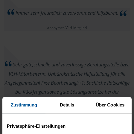
Immer sehr freundlich zuvorkommend hilfsbereit.
anonymes VLH-Mitglied
Sehr gute,schnelle und zuverlässige Beratungsstelle bzw.
VLH-Mitarbeiterin. Unbürokratische Hilfestellung für alle
Angelegenheiten! Fixe Bearbeitung!:+1: Sachliche Ratschläge
bei Rückfragen sowie gute Lösungsansätze bei der
Lonsteuer-Bearbeitung!…für mich einfach Klasse und nur ein
Zustimmung
Details
Über Cookies
kurzer Weg von mir um die Ecke, daher gibt es für mich keine
andere Beratungsstelle!:wink:
Privatsphäre-Einstellungen
B.R.