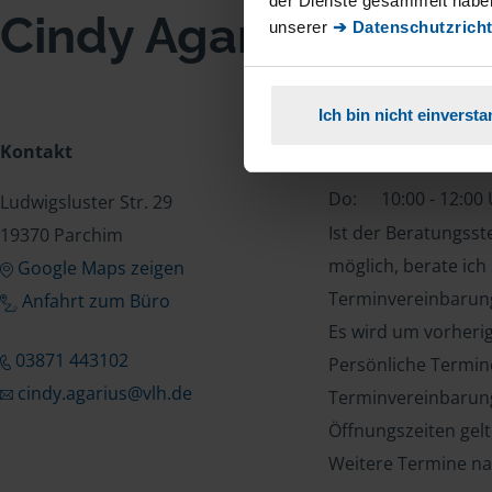
der Dienste gesammelt haben
Cindy Agarius
unserer
➔ Datenschutzricht
Ich bin nicht einverst
Kontakt
Öffnungszeiten
Do:
10:00 - 12:00
Ludwigsluster Str. 29
Ist der Beratungss
19370 Parchim
möglich, berate ich
Google Maps zeigen
Terminvereinbarung
Anfahrt zum Büro
Es wird um vorheri
03871 443102
Persönliche Termin
cindy.agarius@vlh.de
Terminvereinbarung
Öffnungszeiten gel
Weitere Termine na