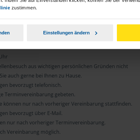
. Indem Sie auf Einverstanden klicken, können Sie der Verwe
linie
zustimmen.
anden
Einstellungen ändern
 Uhr
tellenbesuch aus wichtigen persönlichen Gründen nicht
 Sie auch gerne bei Ihnen zu Hause.
en bevorzugt telefonisch.
ge Terminvereinbarung gebeten.
e können nur nach vorheriger Vereinbarung stattfinden.
en bevorzugt über E-Mail.
ten nur nach vorheriger Terminvereinbarung.
ch Vereinbarung möglich.