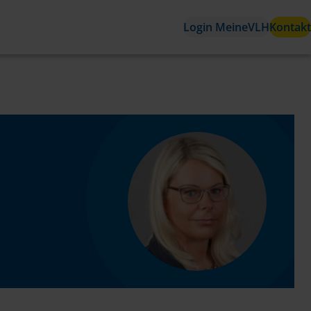
Login MeineVLH
Kontakt