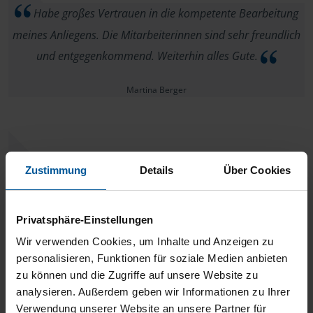
Habe großes Vertrauen in die kompetente Bearbeitung
meines Anliegens. Die Mitarbeiterinnen sind sehr freundlich
und entgegenkommend. Weiterhin alles Gute.
Martina Berger
Zustimmung
Details
Über Cookies
Ein liebes Dankeschön an Frau Schmidt und Team,
schnelle Rückmeldung, sogar am
wohlverdientenWochenende, per Mail erhalten.
Privatsphäre-Einstellungen
Wir verwenden Cookies, um Inhalte und Anzeigen zu
anonymes VLH-Mitglied
personalisieren, Funktionen für soziale Medien anbieten
zu können und die Zugriffe auf unsere Website zu
analysieren. Außerdem geben wir Informationen zu Ihrer
Verwendung unserer Website an unsere Partner für