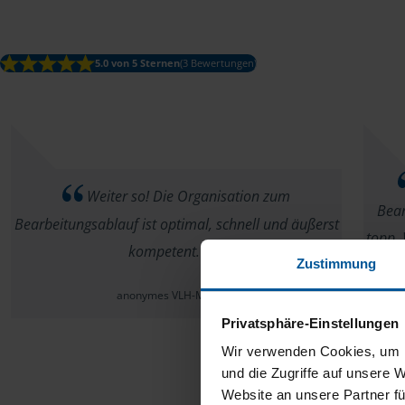
5.0 von 5 Sternen
(3 Bewertungen)
Weiter so! Die Organisation zum
Bear
Bearbeitungsablauf ist optimal, schnell und äußerst
topp. 
kompetent.
Zustimmung
anonymes VLH-Mitglied
Privatsphäre-Einstellungen
Wir verwenden Cookies, um I
und die Zugriffe auf unsere 
Website an unsere Partner fü