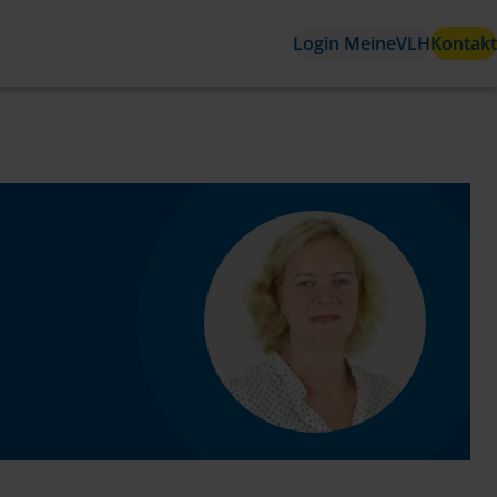
Login MeineVLH
Kontakt