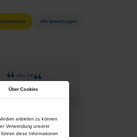
 Kommentare
Alle Bewertungen
alles OK
Über Cookies
anonymes VLH-Mitglied
 Medien anbieten zu können
hrer Verwendung unserer
 führen diese Informationen