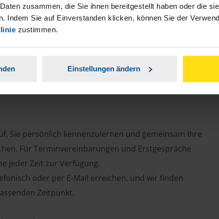
 Daten zusammen, die Sie ihnen bereitgestellt haben oder die s
. Indem Sie auf Einverstanden klicken, können Sie der Verwe
e
linie
zustimmen.
anden
Einstellungen ändern
auf, Sie persönlich kennenzulernen und gemeinsam Ihre
chen. Für Terminvereinbarungen und Erstgespräche
ne jeder Zeit zur Verfügung.
efonisch oder per E-Mail erreichen, und wir finden
assenden Zeitpunkt.