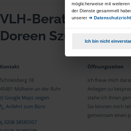
möglicherweise mit weiteren
der Dienste gesammelt haben
VLH-Beratungsstell
unserer
➔ Datenschutzricht
Doreen Szuty
Ich bin nicht einverst
Kontakt
Öffnungszeiten
Schneisberg 18
Ich freue mich dar
45481 Mülheim an der Ruhr
Anliegen zu bespre
Google Maps zeigen
stehe ich Ihnen ger
Anfahrt zum Büro
Sie können mich tel
gemeinsam einen p
0208 38585957