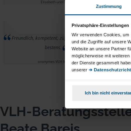
Elisabeth und Dieter
Zustimmung
Privatsphäre-Einstellungen
Wir verwenden Cookies, um I
Freundlich, kompetent, zügige Bearbeitung, alles
und die Zugriffe auf unsere 
bestens.
Website an unsere Partner fü
möglicherweise mit weiteren
anonymes VLH-Mitglied
der Dienste gesammelt haben
unserer
➔ Datenschutzricht
Ich bin nicht einverst
VLH-Beratungsstell
Beate Bareis