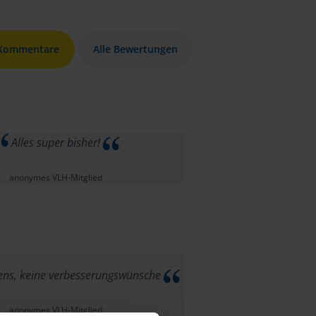
 Kommentare
Alle Bewertungen
Alles super bisher!
anonymes VLH-Mitglied
tens, keine verbesserungswünsche
anonymes VLH-Mitglied