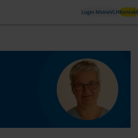
Login MeineVLH
Kontakt