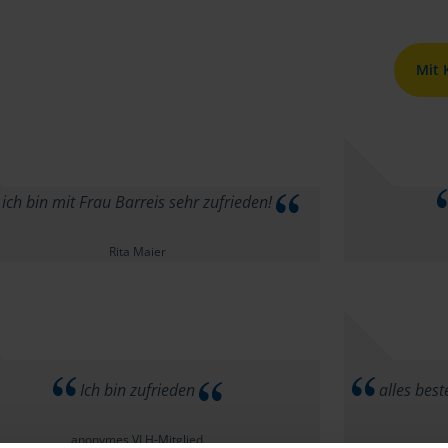
Mit
ich bin mit Frau Barreis sehr zufrieden!
Rita Maier
Ich bin zufrieden
alles bes
anonymes VLH-Mitglied