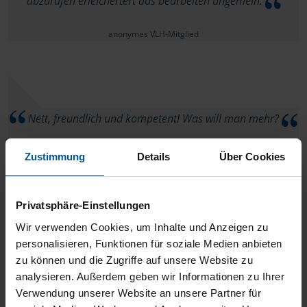
abzurufen erleichertert das bearbeiten ungemein.
anonymes VLH-Mitglied
Nett, freundlich und kompetent! Was will man mehr?
Gunnar S.
Zustimmung
Details
Über Cookies
Privatsphäre-Einstellungen
Wir verwenden Cookies, um Inhalte und Anzeigen zu
Ich bin Betreuerin und mit meinem Mündel zusammen
personalisieren, Funktionen für soziale Medien anbieten
bei Frau de la Vega. Frau de la Vega ist zuverlässig,
zu können und die Zugriffe auf unsere Website zu
analysieren. Außerdem geben wir Informationen zu Ihrer
freundlich und zuvorkommend. Wir sind sehr froh, dass sie
Verwendung unserer Website an unsere Partner für
uns hilft die jährliche Lohnsteuererklärung durchzuführen.