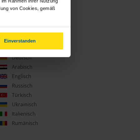
ie im Rahmen Ihrer Nutzung
ndung von Cookies, gemäß
Einverstanden
Sprachen
Deutsch
Arabisch
Englisch
Russisch
Türkisch
Ukrainisch
Italienisch
Rumänisch