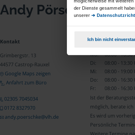
möglicherweise mit weiteren
Andy Pörschke
der Dienste gesammelt haben
unserer
➔ Datenschutzricht
Ich bin nicht einverst
Kontakt
Öffnungszeiten
Mo:
08:00 - 16:30
Grimbergstr. 13
Di:
08:00 - 13:30
44577 Castrop-Rauxel
Mi:
08:00 - 19:00
Google Maps zeigen
Do:
08:00 - 16:30
Anfahrt zum Büro
Fr:
08:00 - 16:30
Ist der Beratungss
02305 7045034
möglich, berate ich
0172 8327970
Es wird um vorheri
andy.poerschke@vlh.de
Persönliche Termin
Weitere Termine na