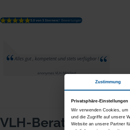
5.0 von 5 Sternen
(1 Bewertungen)
Alles gut , kompetent und stets verfügbar !
anonymes VLH-Mitglied
Zustimmung
Privatsphäre-Einstellungen
Wir verwenden Cookies, um I
und die Zugriffe auf unsere 
VLH-Beratungsstell
Website an unsere Partner fü