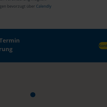
gen bevorzugt über
Calendly
 Termin
Kon
ärung